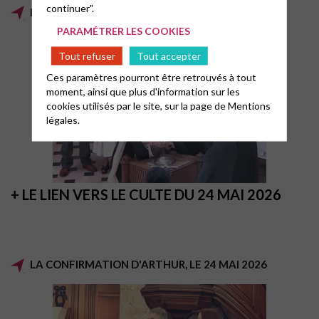
continuer".
LE BAPTÊME DE CÉLESTE, LE 24 MAI 2026
PARAMÉTRER LES COOKIES
Tout refuser
Tout accepter
Ces paramètres pourront être retrouvés à tout
moment, ainsi que plus d'information sur les
cookies utilisés par le site, sur la page de
Mentions
légales.
+ LE LIEN VERS LE CULTE DU 24 MAI 2026
LA CONFIRMATION D'ARTHUR, LE 24 MAI 2026