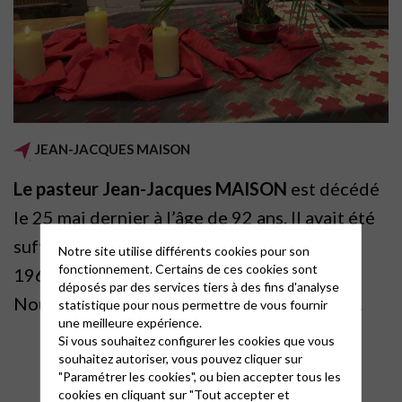
JEAN-JACQUES MAISON
Le pasteur Jean-Jacques MAISON
est décédé
le 25 mai dernier à l’âge de 92 ans. Il avait été
suffragant jeunesse à l’Oratoire de 1960 à
Notre site utilise différents cookies pour son
fonctionnement. Certains de ces cookies sont
1963, puis pasteur en titre de 1984 à 1994.
déposés par des services tiers à des fins d'analyse
Nous pensons à sa familles et à ses proches.
statistique pour nous permettre de vous fournir
une meilleure expérience.
Si vous souhaitez configurer les cookies que vous
souhaitez autoriser, vous pouvez cliquer sur
"Paramétrer les cookies", ou bien accepter tous les
cookies en cliquant sur "Tout accepter et