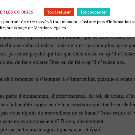
 même se déplacent, certes, très lentement. Parfois la croyance
te agnostique des plantes pourrait toute sa vie trouver cela ép
R LES COOKIES
Tout refuser
Tout accepter
 pourront être retrouvés à tout moment, ainsi que plus d'information su
site, sur la page de
Mentions légales.
st la fête de Pentecôte, et c’est la fête pour cela.
 dans votre représentation du monde, que ce Dieu existe, ce n
rnelle que celui ci existe, mais ce n’est pas non plus parce q
est pas notre psyché qui fait que Dieu existe ou qu’il n’exist
onté, de faire exister Dieu ou de faire qu’il n’existe pas.
rait à renoncer à s’étonner, à s’émerveiller, puisque croyan
nous parle d’étonnement, d’effervescence, de foi, de doute, d
 dans la banalité supposée de leur existence spirituelle ou de
s vous réjouir du merveilleux de ce banal? Vous respirez? C’e
la sans en avoir conscience? Bravo, sincèrement.
mple sur ce botaniste agnostique savant et épaté.