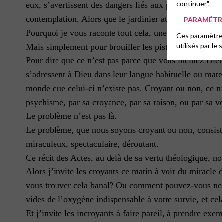
continuer".
eux, s’avertissent des dangers liés aux parasites, voire
contemplation. Alors que le jardinier athée, le biologis
PARAMÉTRE
Pourquoi je vous raconte tout cela, une fois de plus.
Ces paramètres
utilisés par le 
Mais simplement pour brouiller les pistes. Parce que c’e
Pour dire que ce n’est pas parce que vous incluez Dieu
s’adressent à Dieu dans leur langue habituelle ou mate
monde que celui-ci n’existe pas. Croyant ou non, ce n’
psychisme, par sa croyance, par sa raison, ou par sa vol
Le problème n’est pas là.
Le problème, que nous soyons croyant ou non, consiste
miraculeux, spectaculaire, déroutant.
Ce récit des Actes, au delà de sa vertu théologique, 
Alors j’invite les croyants ce matin à voir du miracle
vous trouver cela banal? Ou comment pouvez-vous ne pa
vides de l’oxygène indispensable à votre survie, et ce
Et j’invite les incroyants à faire pareil, à prendre exe