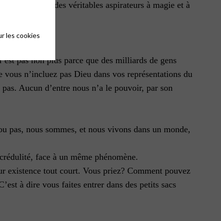
 ou la foi sont des véritables aspirateurs à magie et à
atant.
r les cookies
’est pas non plus parce que des milliards de gens
ue vous n’incluez pas Dieu dans vos représentations du
e pas. Aucun d’entre nous n’a le pouvoir, par son
t ou pas, nous sommes, et nous vivons dans un monde,
’incrédulité, face à un même phénomène.
 leur existence tout court. Vous priez? Comment pouvez
st à dire vous faites entrer dans des petits sacs