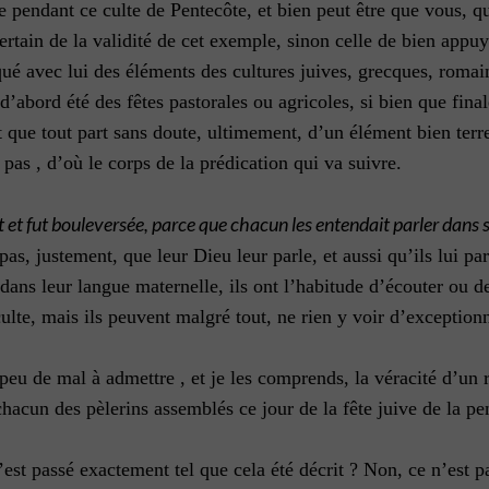
e pendant ce culte de Pentecôte, et bien peut être que vous, qu
ertain de la validité de cet exemple, sinon celle de bien appu
rqué avec lui des éléments des cultures juives, grecques, roma
d’abord été des fêtes pastorales ou agricoles, si bien que fina
 que tout part sans doute, ultimement, d’un élément bien terrest
 pas , d’où le corps de la prédication qui va suivre.
 et fut bouleversée, parce que chacun les entendait parler dans 
pas, justement, que leur Dieu leur parle, et aussi qu’ils lui pa
é dans leur langue maternelle, ils ont l’habitude d’écouter ou
lte, mais ils peuvent malgré tout, ne rien y voir d’exceptionne
eu de mal à admettre , et je les comprends, la véracité d’un r
chacun des pèlerins assemblés ce jour de la fête juive de la pe
s’est passé exactement tel que cela été décrit ? Non, ce n’est 