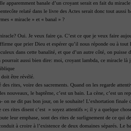
lle apparemment banale d’un croyant serait en fait du miracle 
pentecôte relaté dans le livre des Actes serait donc tout aussi
ermes « miracle » et « banal » ?
 miracle? Oui. Je veux faire ça. C’est ce que je veux faire aujo
affirme que prier Dieu et espérer qu’il nous réponde ou à tout
uleux dans cette banalité, et que d’un autre côté, on puisse d
ourrait aussi bien dire: moi, croyant lambda, ce miracle là je 
iblique
doit être révélé.
é des rites, voire des sacrements. Quand on les regarde attent
ur les nouveaux, le baptême, c’est un bain. La cène, c’est un re
- on ne dit pas bon jour, on le souhaite! L’exhortation finale 
ces rites disent c’est » soyez attentifs »; il y a quelque chose
toute leur emphase, sont des rites de surlignement de ce qui de
conduit à croire à l’existence de deux domaines séparés. Le b