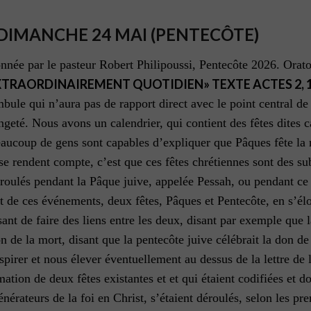
 DIMANCHE 24 MAI (PENTECÔTE)
nnée par le pasteur Robert Philipoussi, Pentecôte 2026. Orat
XTRAORDINAIREMENT QUOTIDIEN» TEXTE ACTES 2, 1
ule qui n’aura pas de rapport direct avec le point central de 
geté. Nous avons un calendrier, qui contient des fêtes dites c
aucoup de gens sont capables d’expliquer que Pâques fête la r
se rendent compte, c’est que ces fêtes chrétiennes sont des sub
roulés pendant la Pâque juive, appelée Pessah, ou pendant ce q
ait de ces événements, deux fêtes, Pâques et Pentecôte, en s’é
nt de faire des liens entre les deux, disant par exemple que la
n de la mort, disant que la pentecôte juive célébrait la don de 
spirer et nous élever éventuellement au dessus de la lettre de
rmation de deux fêtes existantes et et qui étaient codifiées et
nérateurs de la foi en Christ, s’étaient déroulés, selon les p