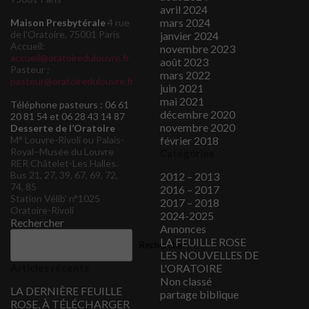
avril 2024
mars 2024
Maison Presbytérale
4 rue
de l'Oratoire, 75001 Paris
janvier 2024
Accueil:
novembre 2023
accueil@oratoiredulouvre.fr
août 2023
Pasteur :
mars 2022
pasteur@oratoiredulouvre.fr
juin 2021
mai 2021
Téléphone pasteurs : 06 61
décembre 2020
20 81 54 et 06 28 43 14 87
novembre 2020
Desserte de l’Oratoire
M° Louvre-Rivoli ou Palais-
février 2018
Royal–Musée du Louvre
Catégories
RER Châtelet-Les Halles.
Bus 21, 27, 39, 67, 69, 72,
2012 – 2013
74, 85
2016 – 2017
Station Vélib’ n°1025
2017 – 2018
Oratoire-Rivoli
2024-2025
Rechercher
Annonces
LA FEUILLE ROSE
Rechercher
LES NOUVELLES DE
Articles récents
L'ORATOIRE
Non classé
LA DERNIÈRE FEUILLE
partage biblique
ROSE, À TÉLÉCHARGER