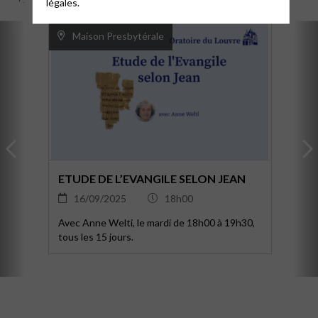
légales.
Maison Presbytérale
ETUDE DE L’EVANGILE SELON JEAN
16/09/2025
18h00
Avec Anne Welti, le mardi de 18h00 à 19h30,
tous les 15 jours.