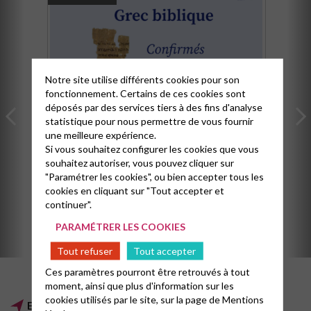
Notre site utilise différents cookies pour son
fonctionnement. Certains de ces cookies sont
déposés par des services tiers à des fins d'analyse
statistique pour nous permettre de vous fournir
GREC BIBLIQUE – CONFIRMÉS
une meilleure expérience.
(VISIOCONFÉRENCE)
Si vous souhaitez configurer les cookies que vous
souhaitez autoriser, vous pouvez cliquer sur
01/10/2025
18h00
"Paramétrer les cookies", ou bien accepter tous les
cookies en cliquant sur "Tout accepter et
Avec Edith Lounès, le premier mercredi ou
continuer".
vendredi de chaque mois de 18h à 20h, par
Zoom
PARAMÉTRER LES COOKIES
Tout refuser
Tout accepter
Ces paramètres pourront être retrouvés à tout
moment, ainsi que plus d'information sur les
cookies utilisés par le site, sur la page de
Mentions
Etude de l'Evangile selon Jean