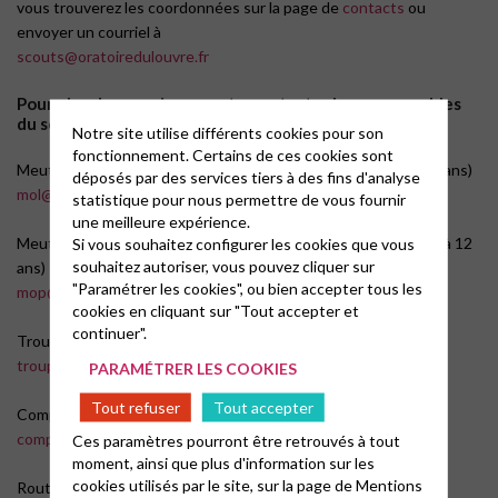
vous trouverez les coordonnées sur la page de
contacts
ou
envoyer un courriel à
scouts@oratoiredulouvre.fr
Pour plus de renseignements, contacter les responsables
du scoutisme
Notre site utilise différents cookies pour son
fonctionnement. Certains de ces cookies sont
Meute Oratoire du Louvre (louveteaux et louvettes de 8 à 12 ans)
déposés par des services tiers à des fins d'analyse
mol@oratoiredulouvre.fr
statistique pour nous permettre de vous fournir
une meilleure expérience.
Meute Oratoire des Pyramides (louveteaux et louvettes de 8 à 12
Si vous souhaitez configurer les cookies que vous
souhaitez autoriser, vous pouvez cliquer sur
ans)
"Paramétrer les cookies", ou bien accepter tous les
mop@oratoiredulouvre.fr
cookies en cliquant sur "Tout accepter et
continuer".
Troupe (éclaireurs de 12 à 16 ans)
troupe@oratoiredulouvre.fr
PARAMÉTRER LES COOKIES
Tout refuser
Tout accepter
Compagnie (éclaireuses de 12 à 16 ans)
compagnie@oratoiredulouvre.fr
Ces paramètres pourront être retrouvés à tout
moment, ainsi que plus d'information sur les
cookies utilisés par le site, sur la page de
Mentions
Routiers (16 à 19 ans)