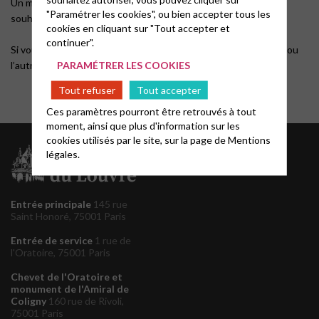
Un moment précieux de calme et de partage où quiconque
"Paramétrer les cookies", ou bien accepter tous les
souhaite se ressourcer est le bienvenu.
cookies en cliquant sur "Tout accepter et
continuer".
Si vous le souhaitez, il peut être suivi d’un déjeuner avec l’un.e ou
PARAMÉTRER LES COOKIES
l’autre pasteur.e et d’un
partage biblique
.
Tout refuser
Tout accepter
Ces paramètres pourront être retrouvés à tout
moment, ainsi que plus d'information sur les
cookies utilisés par le site, sur la page de
Mentions
légales.
Entrée principale
145 rue
Saint Honoré, 75001 Paris
Entrée de service
1 rue de
l'Oratoire, 75001 Paris
Chevet de l'Oratoire et
monument de l'Amiral de
Coligny
160 rue de Rivoli,
75001 Paris