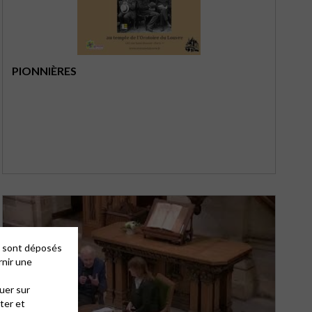
PIONNIÈRES
es sont déposés
rnir une
uer sur
ter et