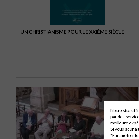
UN CHRISTIANISME POUR LE XXIÈME SIÈCLE
Notre site uti
par des servic
meilleure expé
Si vous souhai
"Paramétrer le