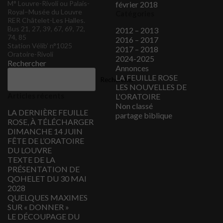
M° Louvre-Rivoli ou Palais-
février 2018
Royal–Musée du Louvre
Catégories
RER Châtelet-Les Halles.
Bus 21, 27, 39, 67, 69, 72,
2012 – 2013
74, 85
2016 – 2017
Station Vélib’ n°1025
2017 – 2018
Oratoire-Rivoli
2024-2025
Rechercher
Annonces
LA FEUILLE ROSE
Rechercher
LES NOUVELLES DE
Articles récents
L'ORATOIRE
Non classé
LA DERNIÈRE FEUILLE
partage biblique
ROSE, À TÉLÉCHARGER
DIMANCHE 14 JUIN
FÊTE DE L’ORATOIRE
DU LOUVRE
TEXTE DE LA
PRÉSENTATION DE
QOHELET DU 30 MAI
2028
QUELQUES MAXIMES
SUR « DONNER »
LE DÉCOUPAGE DU