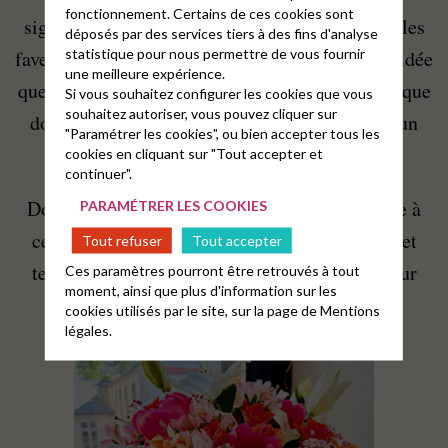
fonctionnement. Certains de ces cookies sont
signifie sacrifice rituel obligatoire pour attirer les
déposés par des services tiers à des fins d'analyse
statistique pour nous permettre de vous fournir
faveurs du dieu). On peut néanmoins opposer l’idée
une meilleure expérience.
que sacrifice veut aussi dire «faire du sacré» et que
Si vous souhaitez configurer les cookies que vous
souhaitez autoriser, vous pouvez cliquer sur
donc contribuer à faire du sacré pourrait être un
"Paramétrer les cookies", ou bien accepter tous les
moyen de prendre du plaisir à donner.
cookies en cliquant sur "Tout accepter et
continuer".
_____
Donner, c’est aussi faire le don de sa confiance à
PARAMÉTRER LES COOKIES
ceux et celles qui vont administrer cet argent et
Tout refuser
Tout accepter
tenter de le transformer en bonne nouvelle pour
Ces paramètres pourront être retrouvés à tout
moment, ainsi que plus d'information sur les
chacun et chacune.
cookies utilisés par le site, sur la page de
Mentions
légales.