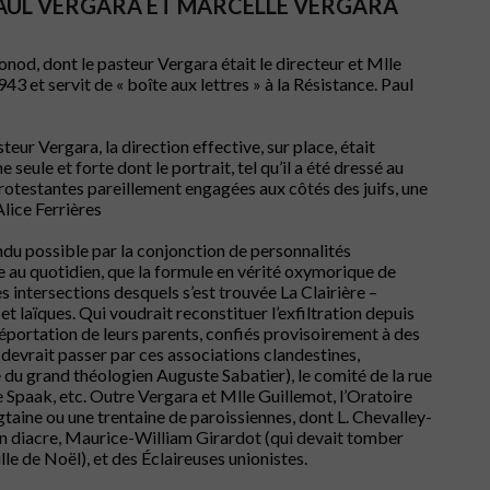
 PAUL VERGARA ET MARCELLE VERGARA
onod, dont le pasteur Vergara était le directeur et Mlle
943 et servit de « boîte aux lettres » à la Résistance. Paul
steur Vergara, la direction effective, sur place, était
eule et forte dont le portrait, tel qu’il a été dressé au
protestantes pareillement engagées aux côtés des juifs, une
lice Ferrières
ndu possible par la conjonction de personnalités
e au quotidien, que la formule en vérité oxymorique de
s intersections desquels s’est trouvée La Clairière –
et laïques. Qui voudrait reconstituer l’exfiltration depuis
 déportation de leurs parents, confiés provisoirement à des
devrait passer par ces associations clandestines,
le du grand théologien Auguste Sabatier), le comité de la rue
e Spaak, etc. Outre Vergara et Mlle Guillemot, l’Oratoire
gtaine ou une trentaine de paroissiennes, dont L. Chevalley-
n diacre, Maurice-William Girardot (qui devait tomber
le de Noël), et des Éclaireuses unionistes.