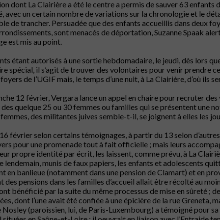
ion dont La Clairière a été le centre a permis de sauver 63 enfants 
, avec un certain nombre de variations sur la chronologie et le dét
le de trancher. Persuadée que des enfants accueillis dans deux foy
rrondissements, sont menacés de déportation, Suzanne Spaak alerte 
e est mis au point.
nts étant autorisés à une sortie hebdomadaire, le jeudi, dès lors 
re spécial, il s’agit de trouver des volontaires pour venir prendre ce
 foyers de l’UGIF mais, le temps d’une nuit, à La Clairière, d’où ils s
che 12 février, Vergara lance un appel en chaire pour recruter des v
des quelque 25 ou 30 femmes ou familles qui se présentent une note
 femmes, des militantes juives semble-t-il, se joignent à elles les jou
 16 février selon certains témoignages, à partir du 13 selon d’autres
ers pour une promenade tout à fait officielle ; mais leurs accompag
leur propre identité par écrit, les laissent, comme prévu, à La Clairiè
 Le lendemain, munis de faux papiers, les enfants et adolescents qui
nt en banlieue (notamment dans une pension de Clamart) et en pro
 des pensions dans les familles d’accueil allait être récolté au moin
ont bénéficié par la suite du même processus de mise en sûreté ; des
ées, dont l’une avait été confiée à une épicière de la rue Greneta, ma
Nosley (paroissien, lui, de Paris-Luxembourg) a témoigné pour sa 
l situées en Saône-et-Loire : il oeuvrait en liaison avec l’Entraide t