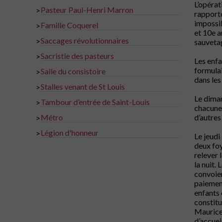
L’opérat
Pasteur Paul-Henri Marron
>
rapporté
impossib
Famille Coquerel
>
et 10e a
Saccages révolutionnaires
>
sauvetag
Sacristie des pasteurs
>
Les enfa
formulai
Salle du consistoire
>
dans les
Stalles venant de St Louis
>
Le diman
Tambour d’entrée de Saint-Louis
>
chacune 
Métro
d’autres
>
Légion d'honneur
>
Le jeudi
deux foy
relever 
la nuit.
convoie
paiement
enfants 
constitu
Maurice 
d’accuei