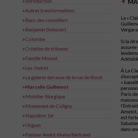
Introduction
MA
>
Autres transformations
>
La « Cla
Banc des conseillers
>
Guillemo
Benjamin Delessert
Vergara 
>
Colombe
>
Si la di
assurée 
Création de tribunes
>
lendemai
Famille Monod
>
Adélaïde
Les chaires
>
À La Cla
d’except
La galerie-terrasse de la rue de Rivoli
>
« banali
Marcelle Guillemot
>
personna
Paris de
Mobilier liturgique
>
maisons 
l’Entrai
Monument de Coligny
>
Amelot, 
Napoléon 1er
>
est fort
Sabatier
Orgues
>
dans une
Pasteur André-Numa Bertrand
>