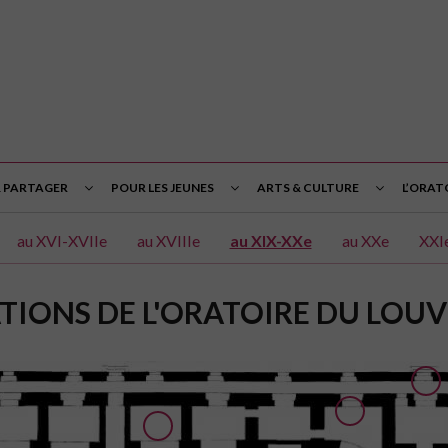
& PARTAGER
POUR LES JEUNES
ARTS & CULTURE
L’ORAT
au XVI-XVIIe
au XVIIIe
au XIX-XXe
au XXe
XXI
IONS DE L'ORATOIRE DU LOUVR