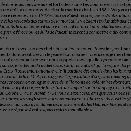
d’entre nous, renvoie aux efforts des sionistes pour créer un État pou
ien se doit, à ce propos, de citer la manière dont, en 1961, Vergara
stoire récente :
« En 1947 éclata en Palestine une guerre de libération. L
re et les rescapés des camps de la mort qui s’y étaient rendus désiraient
ante. Ils le proclamèrent solennellement et furent immédiatement assail
e guerre féroce où les Juifs de Palestine eurent à combattre à dix contre
res
»
ct étroit avec l’un des chefs du soulèvement en Palestine, continue 
nts dont avait besoin le jeune État d’Israël. Ici encore, je m’en tie
 et qui cependant doivent nous rappeler avec quelle sympathie tant 
s portes, elle demanda audience au Cardinal Suhard qui la reçut et lui pr
la Croix Rouge internationale, elle fit paraître des appels dans les journa
 central de la L.I.C.A., elle suggéra l’organisation d’un grand meeting po
tres concours, on enregistra près de mille noms de volontaires donneurs 
 fut elle qui fut chargée de la lecture du rapport sur la campagne des m
au Colonel J. à Jérusalem : « Je vous dis tout cela, afin que vous vous s
les immenses souffrances qui vous entourent ». Elle reçut du quartier gén
blessés à qui vous avez donné des médicaments, les Hébreux libérés et t
. Votre réponse à notre appel restera inoubliable
».