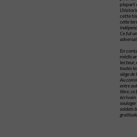
plupart 
L’histor
cette hi
cette ter
indépend
Ce fut un
adversai
En conta
médicame
lecteur,
toutes le
siège de 
Au comité
entre au
libre, ce
écrivain 
soulager 
soldats 
gratitude