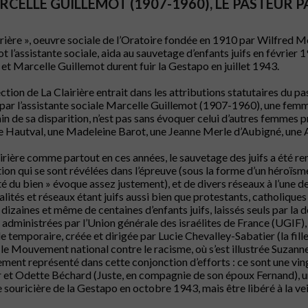
RCELLE GUILLEMOT (1907-1960), LE PASTEUR
irière », oeuvre sociale de l’Oratoire fondée en 1910 par Wilfred M
t l’assistante sociale, aida au sauvetage d’enfants juifs en février 1
et Marcelle Guillemot durent fuir la Gestapo en juillet 1943.
rection de La Clairière entrait dans les attributions statutaires du pa
par l’assistante sociale Marcelle Guillemot (1907-1960), une femme s
n de sa disparition, n’est pas sans évoquer celui d’autres femmes 
 Hautval, une Madeleine Barot, une Jeanne Merle d’Aubigné, une A
irière comme partout en ces années, le sauvetage des juifs a été re
ion qui se sont révélées dans l’épreuve (sous la forme d’un héroïsm
té du bien » évoque assez justement), et de divers réseaux à l’une de
lités et réseaux étant juifs aussi bien que protestants, catholiques 
 dizaines et même de centaines d’enfants juifs, laissés seuls par la
administrées par l’Union générale des israélites de France (UGIF), 
de temporaire, créée et dirigée par Lucie Chevalley-Sabatier (la fil
le Mouvement national contre le racisme, où s’est illustrée Suzann
ement représenté dans cette conjonction d’efforts : ce sont une vin
 et Odette Béchard (Juste, en compagnie de son époux Fernand), u
 souricière de la Gestapo en octobre 1943, mais être libéré à la veil