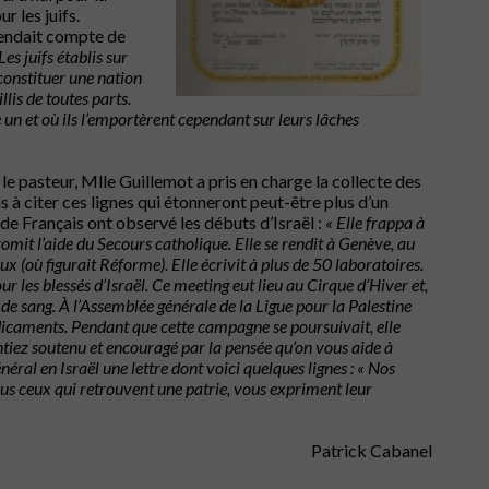
r les juifs.
 rendait compte de
es juifs établis sur
 constituer une nation
lis de toutes parts.
 un et où ils l’emportèrent cependant sur leurs lâches
le pasteur, Mlle Guillemot a pris en charge la collecte des
ns à citer ces lignes qui étonneront peut-être plus d’un
de Français ont observé les débuts d’Israël :
« Elle frappa à
omit l’aide du Secours catholique. Elle se rendit à Genève, au
ux (où figurait Réforme). Elle écrivit à plus de 50 laboratoires.
ur les blessés d’Israël. Ce meeting eut lieu au Cirque d’Hiver et,
de sang. À l’Assemblée générale de la Ligue pour la Palestine
édicaments. Pendant que cette campagne se poursuivait, elle
entiez soutenu et encouragé par la pensée qu’on vous aide à
éral en Israël une lettre dont voici quelques lignes : « Nos
ous ceux qui retrouvent une patrie, vous expriment leur
Patrick Cabanel