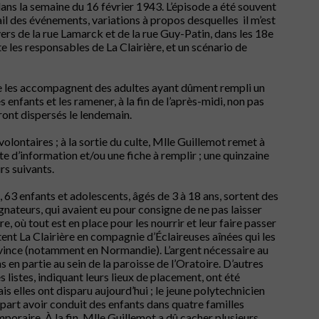
dans la semaine du 16 février 1943. L’épisode a été souvent
ail des événements, variations à propos desquelles il m’est
ers de la rue Lamarck et de la rue Guy-Patin, dans les 18e
les responsables de La Clairière, et un scénario de
que les accompagnent des adultes ayant dûment rempli un
s enfants et les ramener, à la fin de l’après-midi, non pas
eront dispersés le lendemain.
olontaires ; à la sortie du culte, Mlle Guillemot remet à
 d’information et/ou une fiche à remplir ; une quinzaine
rs suivants.
, 63 enfants et adolescents, âgés de 3 à 18 ans, sortent des
nateurs, qui avaient eu pour consigne de ne pas laisser
re, où tout est en place pour les nourrir et leur faire passer
ttent La Clairière en compagnie d’Éclaireuses aînées qui les
vince (notamment en Normandie). L’argent nécessaire au
s en partie au sein de la paroisse de l’Oratoire. D’autres
 listes, indiquant leurs lieux de placement, ont été
is elles ont disparu aujourd’hui ; le jeune polytechnicien
part avoir conduit des enfants dans quatre familles
emporaire. À la fin, Mlle Guillemot a dû cacher plusieurs