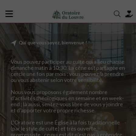
Qui que vous soyez, bienvenue !
Vous pouvez participer au culte qui a lieu chaque
dimanche matin à 10:30. La cène est partagée en
cercle une fois par mois : vous pouvez la prendre
ou vous abstenir selon votre sensibilité.
Nous vous proposons également nombre
d’activités théologiques en semaine et en week-
end ; là aussi, sentez-vous libre de vous y joindre
et d’apporter votre propre richesse.
L’Oratoire est une Église à la fois traditionnelle
(par le style de culte) et très ouverte,
progressiste : ce qui est dit n’est pas à entendre