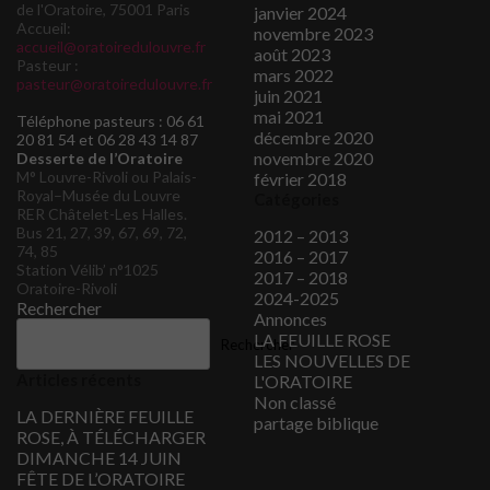
de l'Oratoire, 75001 Paris
janvier 2024
Accueil:
novembre 2023
accueil@oratoiredulouvre.fr
août 2023
Pasteur :
mars 2022
pasteur@oratoiredulouvre.fr
juin 2021
mai 2021
Téléphone pasteurs : 06 61
décembre 2020
20 81 54 et 06 28 43 14 87
novembre 2020
Desserte de l’Oratoire
M° Louvre-Rivoli ou Palais-
février 2018
Royal–Musée du Louvre
Catégories
RER Châtelet-Les Halles.
Bus 21, 27, 39, 67, 69, 72,
2012 – 2013
74, 85
2016 – 2017
Station Vélib’ n°1025
2017 – 2018
Oratoire-Rivoli
2024-2025
Rechercher
Annonces
LA FEUILLE ROSE
Rechercher
LES NOUVELLES DE
Articles récents
L'ORATOIRE
Non classé
LA DERNIÈRE FEUILLE
partage biblique
ROSE, À TÉLÉCHARGER
DIMANCHE 14 JUIN
FÊTE DE L’ORATOIRE