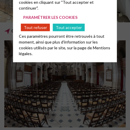
DANS NOS FAMILLES
cookies en cliquant sur "Tout accepter et
continuer".
PARAMÉTRER LES COOKIES
Tout refuser
Tout accepter
Culte chaque dimanche à 10h30
Ces paramètres pourront être retrouvés à tout
moment, ainsi que plus d'information sur les
cookies utilisés par le site, sur la page de
Mentions
légales.