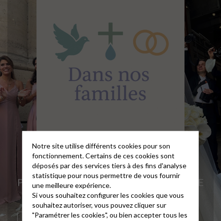
Notre site utilise différents cookies pour son
fonctionnement. Certains de ces cookies sont
BAPTÊMES, BÉNÉDICTIONS DE
déposés par des services tiers à des fins d'analyse
MARIAGE, CONFIRMATIONS,
statistique pour nous permettre de vous fournir
PRÉSENTATIONS, CULTES D’ACTION DE
une meilleure expérience.
GRÂCE, ACCUEILS DANS L’ÉGLISE,
Si vous souhaitez configurer les cookies que vous
NOUVELLES
souhaitez autoriser, vous pouvez cliquer sur
"Paramétrer les cookies", ou bien accepter tous les