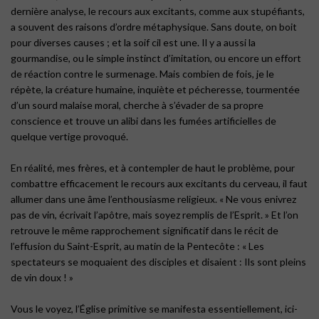
dernière analyse, le recours aux excitants, comme aux stupéfiants,
a souvent des raisons d’ordre métaphysique. Sans doute, on boit
pour diverses causes ; et la soif cil est une. Il y a aussi la
gourmandise, ou le simple instinct d’imitation, ou encore un effort
de réaction contre le surmenage. Mais combien de fois, je le
répète, la créature humaine, inquiète et pécheresse, tourmentée
d’un sourd malaise moral, cherche à s’évader de sa propre
conscience et trouve un alibi dans les fumées artificielles de
quelque vertige provoqué.
En réalité, mes frères, et à contempler de haut le problème, pour
combattre efficacement le recours aux excitants du cerveau, il faut
allumer dans une âme l’enthousiasme religieux. « Ne vous enivrez
pas de vin, écrivait l’apôtre, mais soyez remplis de l’Esprit. » Et l’on
retrouve le même rapprochement significatif dans le récit de
l’effusion du Saint-Esprit, au matin de la Pentecôte : « Les
spectateurs se moquaient des disciples et disaient : Ils sont pleins
de vin doux ! »
Vous le voyez, l’Église primitive se manifesta essentiellement, ici-