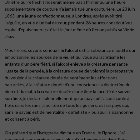
Un être qui réfléchit n’oserait même pas affirmer qu’une heure
supplémentaire de couture n’a jamais tué une couturière. Le 23 juin
1863, une jeune confectionneuse, à Londres, après avoir tiré
l’aiguille, en vue d’un bal de cour, pendant 26 heures consécutives,
expira d’épuisement ; c’était le jour même où Renan publia sa
Vie de
Jésus
.
Mes frères, soyons sérieux ! Si l’alcool est la substance maudite qui
empoisonne les sources de la vie, et qui voue au rachitisme les
enfants d’un père flétri, si l’alcool enlève à la créature pensante
l’usage de la pensée, à la créature douée de volonté la prérogative
du vouloir, à la créature douée de sentiment les affections
naturelles, à la créature douée d’une conscience la distinction du
bien et du mal, à la créature douée d’une âme la faculté de sauver
son âme, je déclare solennellement qu’un pays où l’alcool coule à
flots dans les rues, à portée de tous les gosiers, est un pays qui,
sans le savoir, est de mentalité « défaitiste », puisqu’il s’abandonne
et consent à périr.
On prétend que l’ivrognerie diminue en France. Je l’ignore ; j’ai
rencontré, ces derniers temps, plus d’un homme ivre dans Paris.