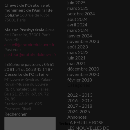
juin 2025
Chevet de l'Oratoire et
mars 2025
monument de l'Amiral de
octobre 2024
Coligny
160 rue de Rivoli,
août 2024
75001 Paris
avril 2024
mars 2024
Maison Presbytérale
4 rue
de l'Oratoire, 75001 Paris
janvier 2024
Accueil:
novembre 2023
accueil@oratoiredulouvre.fr
août 2023
Pasteur :
mars 2022
pasteur@oratoiredulouvre.fr
juin 2021
mai 2021
Téléphone pasteurs : 06 61
décembre 2020
20 81 54 et 06 28 43 14 87
novembre 2020
Desserte de l’Oratoire
M° Louvre-Rivoli ou Palais-
février 2018
Royal–Musée du Louvre
Catégories
RER Châtelet-Les Halles.
Bus 21, 27, 39, 67, 69, 72,
2012 – 2013
74, 85
2016 – 2017
Station Vélib’ n°1025
2017 – 2018
Oratoire-Rivoli
2024-2025
Rechercher
Annonces
LA FEUILLE ROSE
Rechercher
LES NOUVELLES DE