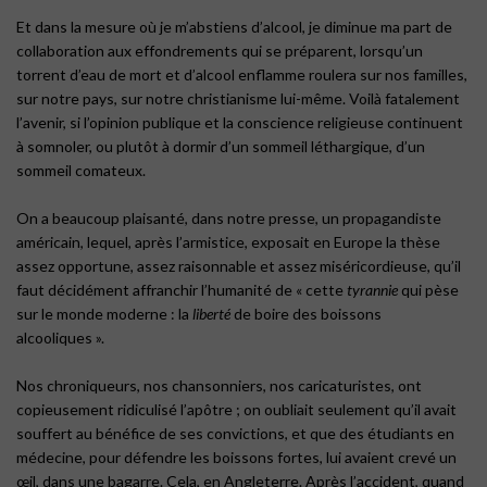
Et dans la mesure où je m’abstiens d’alcool, je diminue ma part de
collaboration aux effondrements qui se préparent, lorsqu’un
torrent d’eau de mort et d’alcool enflamme roulera sur nos familles,
sur notre pays, sur notre christianisme lui-même. Voilà fatalement
l’avenir, si l’opinion publique et la conscience religieuse continuent
à somnoler, ou plutôt à dormir d’un sommeil léthargique, d’un
sommeil comateux.
On a beaucoup plaisanté, dans notre presse, un propagandiste
américain, lequel, après l’armistice, exposait en Europe la thèse
assez opportune, assez raisonnable et assez miséricordieuse, qu’il
faut décidément affranchir l’humanité de « cette
tyrannie
qui pèse
sur le monde moderne : la
liberté
de boire des boissons
alcooliques ».
Nos chroniqueurs, nos chansonniers, nos caricaturistes, ont
copieusement ridiculisé l’apôtre ; on oubliait seulement qu’il avait
souffert au bénéfice de ses convictions, et que des étudiants en
médecine, pour défendre les boissons fortes, lui avaient crevé un
œil, dans une bagarre. Cela, en Angleterre. Après l’accident, quand