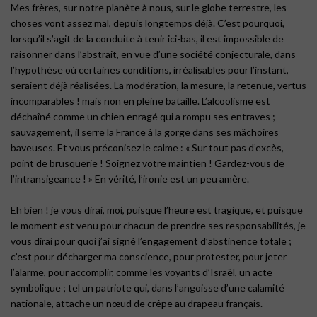
Mes frères, sur notre planète à nous, sur le globe terrestre, les
choses vont assez mal, depuis longtemps déjà. C’est pourquoi,
lorsqu’il s’agit de la conduite à tenir ici-bas, il est impossible de
raisonner dans l’abstrait, en vue d’une société conjecturale, dans
l’hypothèse où certaines conditions, irréalisables pour l’instant,
seraient déjà réalisées. La modération, la mesure, la retenue, vertus
incomparables ! mais non en pleine bataille. L’alcoolisme est
déchaîné comme un chien enragé qui a rompu ses entraves ;
sauvagement, il serre la France à la gorge dans ses mâchoires
baveuses. Et vous préconisez le calme : « Sur tout pas d’excès,
point de brusquerie ! Soignez votre maintien ! Gardez-vous de
l’intransigeance ! » En vérité, l’ironie est un peu amère.
Eh bien ! je vous dirai, moi, puisque l’heure est tragique, et puisque
le moment est venu pour chacun de prendre ses responsabilités, je
vous dirai pour quoi j’ai signé l’engagement d’abstinence totale ;
c’est pour décharger ma conscience, pour protester, pour jeter
l’alarme, pour accomplir, comme les voyants d’Israël, un acte
symbolique ; tel un patriote qui, dans l’angoisse d’une calamité
nationale, attache un nœud de crêpe au drapeau français.