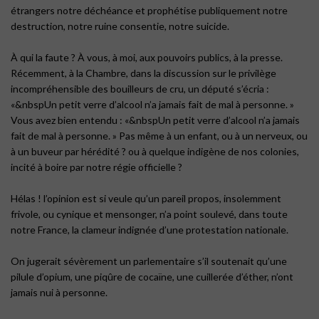
étrangers notre déchéance et prophétise publiquement notre
destruction, notre ruine consentie, notre suicide.
À qui la faute ? À vous, à moi, aux pouvoirs publics, à la presse.
Récemment, à la Chambre, dans la discussion sur le privilège
incompréhensible des bouilleurs de cru, un député s’écria :
«&nbspUn petit verre d’alcool n’a jamais fait de mal à personne. »
Vous avez bien entendu : «&nbspUn petit verre d’alcool n’a jamais
fait de mal à personne. » Pas même à un enfant, ou à un nerveux, ou
à un buveur par hérédité ? ou à quelque indigène de nos colonies,
incité à boire par notre régie officielle ?
Hélas ! l’opinion est si veule qu’un pareil propos, insolemment
frivole, ou cynique et mensonger, n’a point soulevé, dans toute
notre France, la clameur indignée d’une protestation nationale.
On jugerait sévèrement un parlementaire s’il soutenait qu’une
pilule d’opium, une piqûre de cocaïne, une cuillerée d’éther, n’ont
jamais nui à personne.