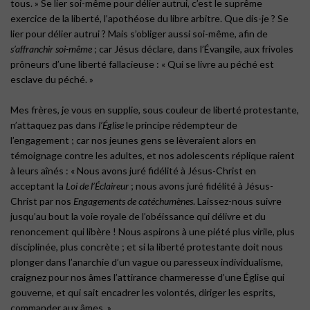
tous. » Se lier soi-même pour délier autrui, c’est le suprême
exercice de la liberté, l’apothéose du libre arbitre. Que dis-je ? Se
lier pour délier autrui ? Mais s’obliger aussi soi-même, afin de
s’affranchir soi-même
; car Jésus déclare, dans l’Évangile, aux frivoles
prôneurs d’une liberté fallacieuse : « Qui se livre au péché est
esclave du péché. »
Mes frères, je vous en supplie, sous couleur de liberté protestante,
n’attaquez pas dans
l’Église
le principe rédempteur de
l’engagement ; car nos jeunes gens se lèveraient alors en
témoignage contre les adultes, et nos adolescents réplique raient
à leurs aînés : « Nous avons juré fidélité à Jésus-Christ en
acceptant la
Loi de l’Éclaireur
; nous avons juré fidélité à Jésus-
Christ par nos
Engagements de catéchumènes
. Laissez-nous suivre
jusqu’au bout la voie royale de l’obéissance qui délivre et du
renoncement qui libère ! Nous aspirons à une piété plus virile, plus
disciplinée, plus concrète ; et si la liberté protestante doit nous
plonger dans l’anarchie d’un vague ou paresseux individualisme,
craignez pour nos âmes l’attirance charmeresse d’une Église qui
gouverne, et qui sait encadrer les volontés, diriger les esprits,
commander aux âmes. »