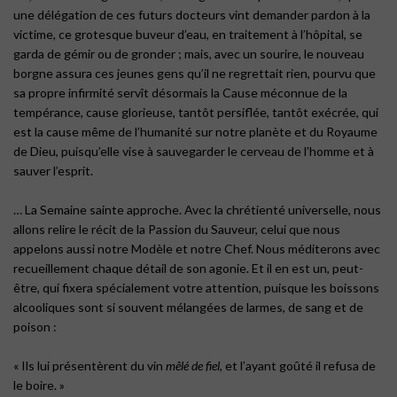
une délégation de ces futurs docteurs vint demander pardon à la
victime, ce grotesque buveur d’eau, en traitement à l’hôpital, se
garda de gémir ou de gronder ; mais, avec un sourire, le nouveau
borgne assura ces jeunes gens qu’il ne regrettait rien, pourvu que
sa propre infirmité servît désormais la Cause méconnue de la
tempérance, cause glorieuse, tantôt persiflée, tantôt exécrée, qui
est la cause même de l’humanité sur notre planète et du Royaume
de Dieu, puisqu’elle vise à sauvegarder le cerveau de l’homme et à
sauver l’esprit.
… La Semaine sainte approche. Avec la chrétienté universelle, nous
allons relire le récit de la Passion du Sauveur, celui que nous
appelons aussi notre Modèle et notre Chef. Nous méditerons avec
recueillement chaque détail de son agonie. Et il en est un, peut-
être, qui fixera spécialement votre attention, puisque les boissons
alcooliques sont si souvent mélangées de larmes, de sang et de
poison :
« Ils lui présentèrent du vin
mêlé de fiel
, et l’ayant goûté il refusa de
le boire. »