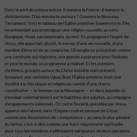
Donc le péril alcoolique existe. Il menace la France ; il menace le
christianisme. D’où viendra le secours ? Ouvrons le Nouveau
Testament. Voici le tableau de l’Église primitive. Examinons-la. Elle
ne prétendait pas promulguer une religion nouvelle, au sens
liturgique, rituel, sacramentaire, du mot. En propageant l’esprit de
Jésus, elle apportait, plutôt, le secret d’une vie nouvelle, d’une
manière d’être et de se comporter. L’Évangile se présentait comme
une certitude qui régénère, une grande espérance pour l’individu
et pour le monde, un programme à réaliser. Et les premiers
chrétiens, groupés autour du Christ invisible mais présent,
formaient une véritable Ligue. Bref, l’Église primitive était une
Société à la fois laïque et religieuse, nantie d’une charte
constitutive — le Sermon sur la Montagne — et dans laquelle on
s’enrôlait volontairement par le baptême des adultes, accompagné
d’engagements solennels. Or, cette Société, présidée par Jésus,
apparut dès l’abord, dans l’Empire cruel et sensuel de César,
comme une Association de « tempérance », au sens le plus général
du terme, c’est-à-dire comme une franc-maçonnerie spirituelle
dont tous les membres s’affirmaient vainqueurs de leurs passions,