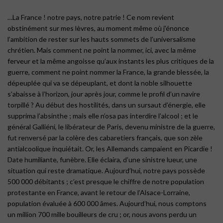
…La France ! notre pays, notre patrie ! Ce nom revient
obstinément sur mes lèvres, au moment même où j’énonce
l’ambition de rester sur les hauts sommets de l’universalisme
chrétien. Mais comment ne point la nommer, ici, avec la même
ferveur et la même angoisse qu’aux instants les plus critiques de la
guerre, comment ne point nommer la France, la grande blessée, la
dépeuplée qui va se dépeuplant, et dont la noble silhouette
s’abaisse à l’horizon, jour après jour, comme le profil d’un navire
torpillé ? Au début des hostilités, dans un sursaut d’énergie, elle
supprima l’absinthe ; mais elle n’osa pas interdire l’alcool ; et le
général Galliéni, le libérateur de Paris, devenu ministre de la guerre,
fut renversé par la colère des cabaretiers français, que son zèle
antialcoolique inquiétait. Or, les Allemands campaient en Picardie !
Date humiliante, funèbre. Elle éclaira, d’une sinistre lueur, une
situation qui reste dramatique. Aujourd’hui, notre pays possède
500 000 débitants ; c’est presque le chiffre de notre population
protestante en France, avant le retour de l’Alsace-Lorraine,
population évaluée à 600 000 âmes. Aujourd’hui, nous comptons
un million 700 mille bouilleurs de cru ; or, nous avons perdu un