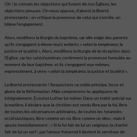
Oh ! je connais les objections qui fusent de nos Églises, les
objections pieuses. On nous oppose, d’abord, la liberté
protestante ; on critique la promesse de celui qui s’enrôle, on
blâme l’engagement.
Alors, modifions la liturgie du baptême, car elle exige des parents
qu’ils s’engagent à élever leurs enfants « selon la
tempérance
, la
justice et la piété ». Alors, modifions la liturgie de la réception dans
l’Église, car les catéchumènes confirment la promesse formulée au
moment de leur baptême, et ils s’engagent eux-mêmes,
expressément, à vivre « selon la
tempérance
, la justice et la piété ».
La liberté protestante ! Respectons ce noble principe, force et
gloire de la Réformation. Mais comprenons-le, appliquons-le
intégralement. Écoutez Luther lui-même. Dans un traité spécial sur
la matière, il déclare que le chrétien est rendu libre par la foi, libre
de toutes les observances arbitraires, de toutes les tyrannies
ecclésiastiques, libre comme un roi, libre comme un dieu ; mais il
ajoute immédiatement : « Si la foi fait de lui un seigneur, la charité
fait de lui un serf ; par l’amour fraternel il devient le serviteur de