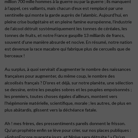
million 700 mille hommes à la guerre ou par la guerre ; ils manquent
à l’appel, ces vaillants, mais chacun d’eux est remplacé par une
sentinelle qui monte la garde auprès de l’alambic. Aujourd’hui, en
pleine crise budgétaire et en pleine famine européenne, l’industrie
de l’alcool détruit systématiquement les tonnes de céréales, les
tonnes de fruits, et notre France gaspille 13 milliards de francs,
souvent d’une manière absurde et nocive. En résumé, notre nation
est devenue la race macabre qui fabrique plus de cercueils que de
berceaux !
Au surplus, à quoi servirait d’augmenter le nombre des naissances
françaises pour augmenter, du même coup, le nombre des
alcoolisés français ? D’ores et déjà, sur notre planète, une sélection
se dessine, entre les peuples sobres et les peuples empoisonnés ;
les premiers, toutes choses égales d’ailleurs, montent vers
l’hégémonie matérielle, scientifique, morale ; les autres, de plus en
plus abâtardis, glissent vers la déchéance fatale.
Ah ! mes frères, des pressentiments pareils donnent le frisson.
Qu’un prophète enfin se lève pour crier, sur nos places publiques :
«&nbspEncore quarante jours, et Ninive sera détruite ! » Qu’un