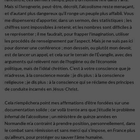
Mais si l’ivrognerie, peut-être, décroît, l’alcoolisme reste menaçant,
et d’autant plus dangereux qu’il ronge un peuple plus affaibli. Vous
me dispenserez d’apporter, dans un sermon, des statistiques ; les
chiffres sont impossibles à retenir, et les nombres sont difficiles à
se représenter ; il me faudrait, pour frapper l’imagination, utiliser
les procédés de renseignement par l’aspect. Mais je ne suis pas ici
pour donner une conférence ; mon dessein, ou plutôt mon devoir,
est de lancer un appel, et cela sur le terrain de l’Évangile, avec des
arguments qui relèvent non de l’hygiène ou de l’économie
politique, mais de l’idéal chrétien. C’est à votre conscience que je
m’adresse, à la conscience morale ; je dis plus : à la conscience
religieuse ; je dis plus : à la conscience qui se réclame des principes
de conduite incarnés en Jésus-Christ.
Cela n’empêchera point mes affirmations d’être fondées sur une
documentation solide ; car voilà trente ans que j’étudie le problème
infernal de l’alcoolisme ; un ministère de quinze années en
Normandie m’a contraint à prendre position, personnellement, dans
le combat sans rémission et sans merci qui s’impose, en France plus
qu’ailleurs, pour protéger ou sauver l’âme humaine.