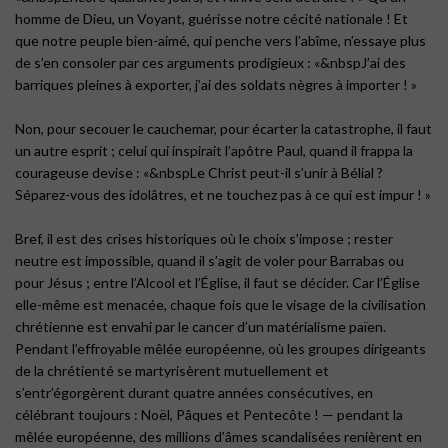
homme de Dieu, un Voyant, guérisse notre cécité nationale ! Et
que notre peuple bien-aimé, qui penche vers l’abîme, n’essaye plus
de s’en consoler par ces arguments prodigieux : «&nbspJ’ai des
barriques pleines à exporter, j’ai des soldats nègres à importer ! »
Non, pour secouer le cauchemar, pour écarter la catastrophe, il faut
un autre esprit ; celui qui inspirait l’apôtre Paul, quand il frappa la
courageuse devise : «&nbspLe Christ peut-il s’unir à Bélial ?
Séparez-vous des idolâtres, et ne touchez pas à ce qui est impur ! »
Bref, il est des crises historiques où le choix s’impose ; rester
neutre est impossible, quand il s’agit de voler pour Barrabas ou
pour Jésus ; entre l’Alcool et l’Église, il faut se décider. Car l’Église
elle-même est menacée, chaque fois que le visage de la civilisation
chrétienne est envahi par le cancer d’un matérialisme païen.
Pendant l’effroyable mêlée européenne, où les groupes dirigeants
de la chrétienté se martyrisèrent mutuellement et
s’entr’égorgèrent durant quatre années consécutives, en
célébrant toujours : Noël, Pâques et Pentecôte ! — pendant la
mêlée européenne, des millions d’âmes scandalisées renièrent en