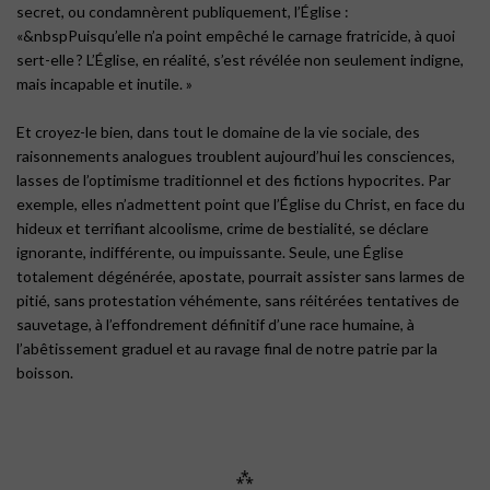
secret, ou condamnèrent publiquement, l’Église :
«&nbspPuisqu’elle n’a point empêché le carnage fratricide, à quoi
sert-elle ? L’Église, en réalité, s’est révélée non seulement indigne,
mais incapable et inutile. »
Et croyez-le bien, dans tout le domaine de la vie sociale, des
raisonnements analogues troublent aujourd’hui les consciences,
lasses de l’optimisme traditionnel et des fictions hypocrites. Par
exemple, elles n’admettent point que l’Église du Christ, en face du
hideux et terrifiant alcoolisme, crime de bestialité, se déclare
ignorante, indifférente, ou impuissante. Seule, une Église
totalement dégénérée, apostate, pourrait assister sans larmes de
pitié, sans protestation véhémente, sans réitérées tentatives de
sauvetage, à l’effondrement définitif d’une race humaine, à
l’abêtissement graduel et au ravage final de notre patrie par la
boisson.
⁂