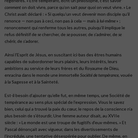
régénérés. « Être tempérant, écrit un philosophe, c’est savoir
comment
on doit vivre, parce qu’on sait
pour
quoi on veut vivre. » Le
Christ avait déclaré : « Si quelqu’un veut devenir mon disciple qu’il
renonce — non pas à ceci, non pas à cela — mais à
lui-même
» ;
renoncement qui renferme tous les autres, puisqu’il implique le
refus définitif de
se
chercher, de
se
pousser, de
s’
admirer, de
se
chérir, de
s’
adorer.
Ainsi l’Esprit de Jésus, en suscitant ici-bas des êtres humains
capables de subordonner leurs plaisirs, leurs intérêts, leurs
ambitions au service de leurs frères et du Royaume de Dieu,
enracina dans le monde une immortelle
Société de tempérance
, vouée
à la Sagesse et à la Sainteté.
Est-il besoin d’ajouter qu’elle fut, en même temps, une Société de
tempérance au sens plus spécial de l’expression. Vous le savez
bien, celui qui a trouvé la paix du cœur, le repos de la conscience n’a
plus besoin de s’étourdir, Une femme auteur disait, au XVIIe
siècle : « Le monde est une troupe de fugitifs d’eux-mêmes. » Et
Pascal dénonçait avec vigueur, dans les divertissements de
l’incrédule, une tentative désespérée pour oublier. De même, en