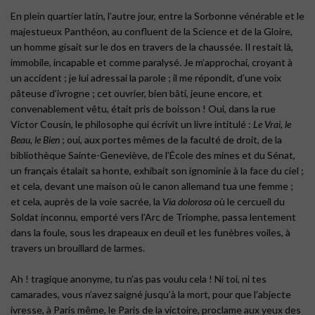
En plein quartier latin, l’autre jour, entre la Sorbonne vénérable et le
majestueux Panthéon, au confluent de la Science et de la Gloire,
un homme gisait sur le dos en travers de la chaussée. Il restait là,
immobile, incapable et comme paralysé. Je m’approchai, croyant à
un accident ; je lui adressai la parole ; il me répondit, d’une voix
pâteuse d’ivrogne ; cet ouvrier, bien bâti, jeune encore, et
convenablement vêtu, était pris de boisson ! Oui, dans la rue
Victor Cousin, le philosophe qui écrivit un livre intitulé :
Le Vrai, le
Beau, le Bien
; oui, aux portes mêmes de la faculté de droit, de la
bibliothèque Sainte-Geneviève, de l’École des mines et du Sénat,
un français étalait sa honte, exhibait son ignominie à la face du ciel ;
et cela, devant une maison où le canon allemand tua une femme ;
et cela, auprès de la voie sacrée, la
Via dolorosa
où le cercueil du
Soldat inconnu, emporté vers l’Arc de Triomphe, passa lentement
dans la foule, sous les drapeaux en deuil et les funèbres voiles, à
travers un brouillard de larmes.
Ah ! tragique anonyme, tu n’as pas voulu cela ! Ni toi, ni tes
camarades, vous n’avez saigné jusqu’à la mort, pour que l’abjecte
ivresse, à Paris même, le Paris de la victoire, proclame aux yeux des