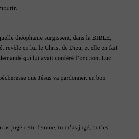
mourir.
lle théophanie surgissent, dans la BIBLE,
 revèle en lui le Christ de Dieu, et elle en fait
qui
is demandé
lui avait conféré l’onction. Luc
 pécheresse que Jésus va pardonner, en bon
u as jugé cette femme, tu m’as jugé, tu t’es