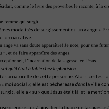
ésidait, comme le livre des proverbes le raconte, à la c
Une femme qui surgit.
mêmes modalités de surgissement qu’un « ange ». P
tion narrative.
n ange va sans doute apparaître! Je note, pour une futu
 », et de faire apparaître des anges.
xceptionnel, l’incarnation de la sagesse, en Jésus.
sut qu’il était à table chez le pharisien
ité surnaturelle de cette personne. Alors, certes s
« moi social »; elle est pécheresse
dans
la ville c
surgit , elle a « su » que Jésus était là, et la menti
ose prendre Luc à ainsi lier la figure de la sagesse 