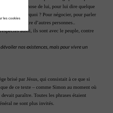
voir quelque chose de lui, pour lui dire quelque
re ennemi, pourquoi ? Pour négocier, pour parler
r les cookies
 vous, ou contre d’autres personnes..
respectés aussi, ils sont avec le peuple, contre
dévoiler nos existences, mais pour vivre un
ège brisé par Jésus, qui consistait à ce que si
stique de ce texte – comme Simon au moment où
 devait paraître. Toutes les phrases étaient
énéral ne sont plus invités.