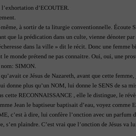
à l’exhortation d’ECOUTER.
ement.
toi-même, à sortir de ta liturgie conventionnelle. Écou
ant que la prédication dans un culte, vienne dénoter par r
cheresse dans la ville » dit le récit. Donc une femme 
 le monde prétend ne pas connaitre. Oui, oui, une pros
un nom: SIMON.
t qu’avait ce Jésus de Nazareth, avant que cette femme
ui donne plus qu’un NOM, lui donne le SENS de sa miss
ans cette RECONNAISSANCE , elle le distingue, le révèl
omme Jean le baptiseur baptisait d’eau, voyez comme
t à dire, lui confère l’onction avec un parfum dont d
 s’en plaindre. C’est vrai que l’onction de Jésus va lui 