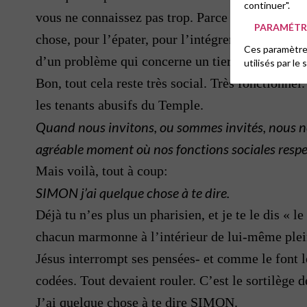
continuer".
vous ne connaissez pas trop. Parce qu’il le faut.
PARAMÉTRE
chose, pour l’épater, pour l’intégrer dans votre 
Ces paramètres
d’un problème qui concerne un tiers, pour lui pr
utilisés par le 
Bon, tout cela reste très social. Très fonctionnel
les tenants abusifs du Temple.
Quand nous invitons, ou sommes invités, nous ne 
agréable moment où nos fonctions sociales respect
Mais voilà, tout à coup:
SIMON j’ai quelque chose à te dire.
Déjà tu n’es plus un pharisien, et je te le dis « l
chacun marmonne à l’intérieur de lui-même plei
Jésus interrompt ses pensées- et comme le font les
codées. Tout devaient rouler. C’est le sortilège d
J’ai quelque chose à te dire SIMON.