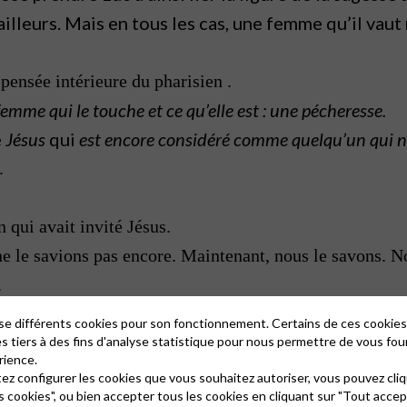
lleurs. Mais en tous les cas, une femme qu’il vaut
 pensée intérieure du pharisien .
femme qui le touche et ce qu’elle est : une pécheresse.
é
Jésus
qui
est encore considéré comme quelqu’un qui ne
.
 qui avait invité Jésus.
ne le savions pas encore. Maintenant, nous le savons. N
.
de-t-on pourquoi vous l’invitez ? En fait , oui, on m’
lise différents cookies pour son fonctionnement. Certains de ces cooki
es tiers à des fins d'analyse statistique pour nous permettre de vous fou
rience.
re à cette question. Je me plie donc à l’exercice.
tez configurer les cookies que vous souhaitez autoriser, vous pouvez cliq
s cookies", ou bien accepter tous les cookies en cliquant sur "Tout accep
doute pour le même ensemble complexe de raisons qui fo