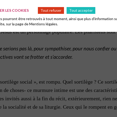
 Mais aussi, pour le connaître, pour l’évaluer, pour rece
R LES COOKIES
Tout refuser
Tout accepter
groupe, pour qu’à Dieu ne plaise il ne devienne pas vot
 pourront être retrouvés à tout moment, ainsi que plus d'information su
oposer une alliance, pour qu’il fasse quelque chose pour
site, sur la page de
Mentions légales.
. Jésus est un personnage populaire. Les pharisiens sont 
serions pas là, pour sympathiser, pour nous confier ou 
ives vont se frotter et s’accorder.
e sortilège social », est rompu. Quel sortilège ? Ce sortil
n de choses- ce murmure intime est une des caractéri
 invités aussi à la fin du récit, extérieurement, rien ne
e la socialité et de sa liturgie. Ceux qui le rompent en g