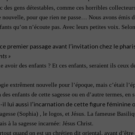
c des gens détestables, comme ces horribles collecteurs
ne nouvelle, pour que rien ne passe… Nous avons émis d
 enfants qu’on n’écoute pas. Avec leurs petites voix. Sel
 ce premier passage avant l’invitation chez le phari
nts »
le avoir des enfants ? Et ces enfants, seraient ils ceux 
gie extrêment nouvelle pour l’époque, mais c’était l’épo
un des enfants de cette sagesse ou en d’autre termes, en s
il lui aussi l’incarnation de cette figure féminine o
sagesse (Sophia) , le logos, et Jésus. La fameuse Basili
ais à la sagesse incarnée: Jésus Christ.
rtout quand on est un chrétien dit oriental, avant d’être