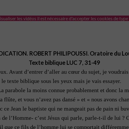
isualiser les vidéos il est nécessaire d'accepter les cookies de type
ICATION. ROBERT PHILIPOUSSI. Oratoire du Lou
Texte biblique LUC 7, 31-49
ux. Avant d’entrer d’aller au cœur du sujet, je voudra
 le texte biblique sous les yeux mais je vais essayer.
La parabole la moins connue probablement et donc la mo
 la flûte, et vous n’avez pas dansé » et « nous avons ch
c ce Jean le baptiste qui ne mangeait pas de pain ni buv
 de l’Homme- c’est Jésus qui parle, parle-t-il de lui ? O
il que ce fils de l’homme lui se comportait différemment