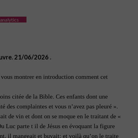
 analytics
vre. 21/06/2026 .
is vous montrer en introduction comment cet
ins citée de la Bible. Ces enfants dont une
anté des complaintes et vous n’avez pas pleuré ».
ait de vin et dont on se moque en le traitant de «
u Luc parte t il de Jésus en évoquant la figure
, il mangeait et buvait: et voilà qu’on le traite