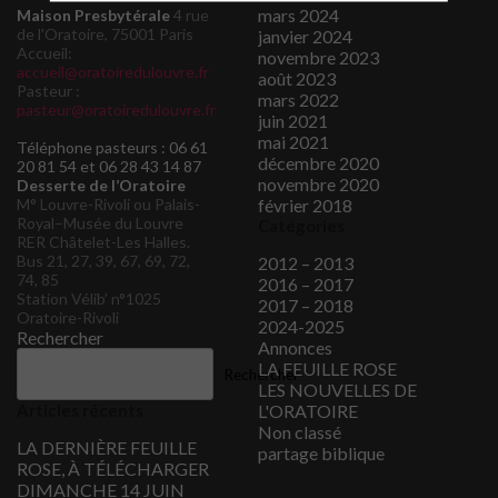
mars 2024
Maison Presbytérale
4 rue
de l'Oratoire, 75001 Paris
janvier 2024
Accueil:
novembre 2023
accueil@oratoiredulouvre.fr
août 2023
Pasteur :
mars 2022
pasteur@oratoiredulouvre.fr
juin 2021
mai 2021
Téléphone pasteurs : 06 61
décembre 2020
20 81 54 et 06 28 43 14 87
novembre 2020
Desserte de l’Oratoire
M° Louvre-Rivoli ou Palais-
février 2018
Royal–Musée du Louvre
Catégories
RER Châtelet-Les Halles.
Bus 21, 27, 39, 67, 69, 72,
2012 – 2013
74, 85
2016 – 2017
Station Vélib’ n°1025
2017 – 2018
Oratoire-Rivoli
2024-2025
Rechercher
Annonces
LA FEUILLE ROSE
Rechercher
LES NOUVELLES DE
Articles récents
L'ORATOIRE
Non classé
LA DERNIÈRE FEUILLE
partage biblique
ROSE, À TÉLÉCHARGER
DIMANCHE 14 JUIN