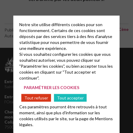
Notre site utilise différents cookies pour son
Culte d'intercession avec Cène
Publié le 29 mai 2026
fonctionnement. Certains de ces cookies sont
Auteur : ROBERT PHILIPOUSSI
déposés par des services tiers à des fins d'analyse
statistique pour nous permettre de vous fournir
une meilleure expérience.
Si vous souhaitez configurer les cookies que vous
Archives
souhaitez autoriser, vous pouvez cliquer sur
"Paramétrer les cookies", ou bien accepter tous les
juillet 2026
cookies en cliquant sur "Tout accepter et
juin 2026
continuer".
mai 2026
Entrée principale
145 rue
décembre 2025
Saint Honoré, 75001 Paris
PARAMÉTRER LES COOKIES
novembre 2025
Entrée de service
1 rue de
septembre 2025
Tout refuser
Tout accepter
l'Oratoire, 75001 Paris
août 2025
Ces paramètres pourront être retrouvés à tout
juin 2025
Chevet de l'Oratoire et
moment, ainsi que plus d'information sur les
mars 2025
monument de l'Amiral de
cookies utilisés par le site, sur la page de
Mentions
octobre 2024
Coligny
160 rue de Rivoli,
légales.
août 2024
75001 Paris
avril 2024