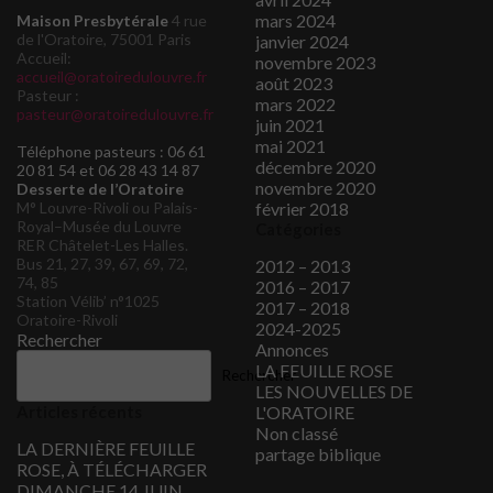
mars 2024
Maison Presbytérale
4 rue
de l'Oratoire, 75001 Paris
janvier 2024
Accueil:
novembre 2023
accueil@oratoiredulouvre.fr
août 2023
Pasteur :
mars 2022
pasteur@oratoiredulouvre.fr
juin 2021
mai 2021
Téléphone pasteurs : 06 61
décembre 2020
20 81 54 et 06 28 43 14 87
novembre 2020
Desserte de l’Oratoire
M° Louvre-Rivoli ou Palais-
février 2018
Royal–Musée du Louvre
Catégories
RER Châtelet-Les Halles.
Bus 21, 27, 39, 67, 69, 72,
2012 – 2013
74, 85
2016 – 2017
Station Vélib’ n°1025
2017 – 2018
Oratoire-Rivoli
2024-2025
Rechercher
Annonces
LA FEUILLE ROSE
Rechercher
LES NOUVELLES DE
Articles récents
L'ORATOIRE
Non classé
LA DERNIÈRE FEUILLE
partage biblique
ROSE, À TÉLÉCHARGER
DIMANCHE 14 JUIN