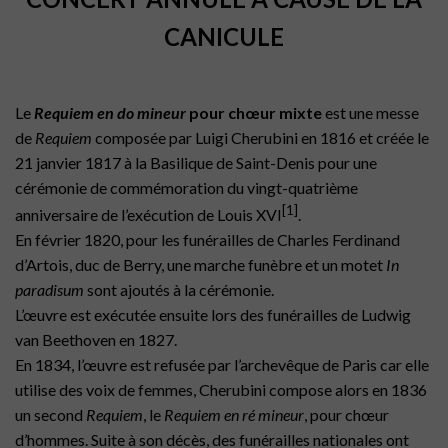
CANICULE
Le
Requiem en
do mineur
pour chœur mixte
est une messe
de
Requiem
composée par
Luigi Cherubini
en 1816 et créée le
21
janvier
1817
à la
Basilique de Saint-Denis
pour une
cérémonie de commémoration du vingt-quatrième
[
1
]
anniversaire de l’exécution de
Louis XVI
.
En
février 1820
, pour les funérailles de
Charles Ferdinand
d’Artois
,
duc de Berry
, une
marche funèbre
et un motet
In
paradisum
sont ajoutés à la cérémonie.
L’œuvre est exécutée ensuite lors des funérailles de
Ludwig
van Beethoven
en 1827.
En 1834, l’œuvre est refusée par l’
archevêque de Paris
car elle
utilise des voix de femmes, Cherubini compose alors en 1836
un second
Requiem
, le
Requiem en ré mineur
, pour
chœur
d’hommes. Suite à son décès, des funérailles nationales ont