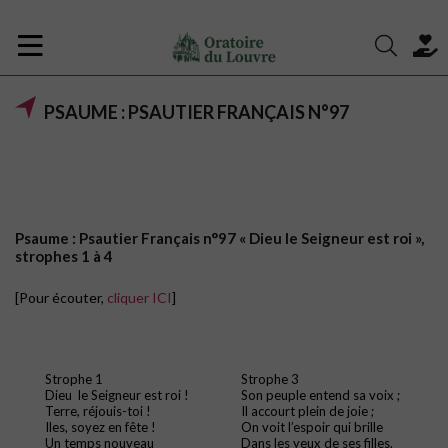
PSAUME : PSAUTIER FRANÇAIS N°97
Psaume :
Psautier Français n°97 « Dieu le Seigneur est roi »,
strophes 1 à 4
[Pour écouter,
cliquer ICI
]
Strophe 1
Strophe 3
Dieu le Seigneur est roi !
Son peuple entend sa voix ;
Terre, réjouis-toi !
Il accourt plein de joie ;
Iles, soyez en fête !
On voit l’espoir qui brille
Un temps nouveau
Dans les yeux de ses filles.