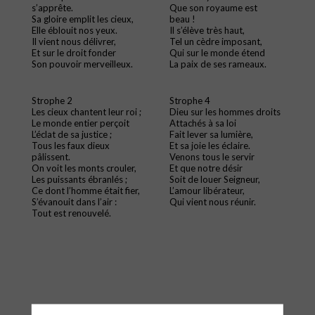
s’apprête.
Que son royaume est
Sa gloire emplit les cieux,
beau !
Elle éblouit nos yeux.
Il s’élève très haut,
Il vient nous délivrer,
Tel un cèdre imposant,
Et sur le droit fonder
Qui sur le monde étend
Son pouvoir merveilleux.
La paix de ses rameaux.
Strophe 2
Strophe 4
Les cieux chantent leur roi ;
Dieu sur les hommes droits
Le monde entier perçoit
Attachés à sa loi
L’éclat de sa justice ;
Fait lever sa lumière,
Tous les faux dieux
Et sa joie les éclaire.
pâlissent.
Venons tous le servir
On voit les monts crouler,
Et que notre désir
Les puissants ébranlés ;
Soit de louer Seigneur,
Ce dont l’homme était fier,
L’amour libérateur,
S’évanouit dans l’air :
Qui vient nous réunir.
Tout est renouvelé.