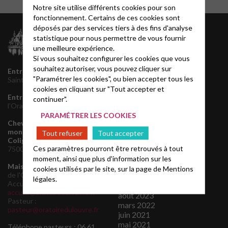
Notre site utilise différents cookies pour son
fonctionnement. Certains de ces cookies sont
déposés par des services tiers à des fins d'analyse
Archives
statistique pour nous permettre de vous fournir
une meilleure expérience.
juillet 2026
Si vous souhaitez configurer les cookies que vous
juin 2026
souhaitez autoriser, vous pouvez cliquer sur
mai 2026
Entrée principale
145 rue
"Paramétrer les cookies", ou bien accepter tous les
décembre 2025
Saint Honoré, 75001 Paris
novembre 2025
cookies en cliquant sur "Tout accepter et
Entrée de service
1 rue de
septembre 2025
continuer".
l'Oratoire, 75001 Paris
août 2025
PARAMÉTRER LES COOKIES
juin 2025
Chevet de l'Oratoire et
mars 2025
monument de l'Amiral de
Tout refuser
Tout accepter
octobre 2024
Coligny
160 rue de Rivoli,
août 2024
Ces paramètres pourront être retrouvés à tout
75001 Paris
avril 2024
moment, ainsi que plus d'information sur les
mars 2024
Maison Presbytérale
4 rue
cookies utilisés par le site, sur la page de
Mentions
de l'Oratoire, 75001 Paris
janvier 2024
légales.
Accueil:
novembre 2023
accueil@oratoiredulouvre.fr
août 2023
Pasteur :
mars 2022
pasteur@oratoiredulouvre.fr
juin 2021
mai 2021
Téléphone pasteurs : 06 61