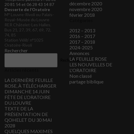
décembre 2020
20 81 54 et 06 28 43 14 87
novembre 2020
Desserte de l’Oratoire
M° Louvre-Rivoli ou Palais-
février 2018
Royal–Musée du Louvre
Catégories
RER Châtelet-Les Halles.
Bus 21, 27, 39, 67, 69, 72,
2012 – 2013
74, 85
2016 – 2017
Station Vélib’ n°1025
2017 – 2018
Oratoire-Rivoli
2024-2025
Rechercher
Annonces
LA FEUILLE ROSE
Rechercher
LES NOUVELLES DE
Articles récents
L'ORATOIRE
Non classé
LA DERNIÈRE FEUILLE
partage biblique
ROSE, À TÉLÉCHARGER
DIMANCHE 14 JUIN
FÊTE DE L’ORATOIRE
DU LOUVRE
TEXTE DE LA
PRÉSENTATION DE
QOHELET DU 30 MAI
2028
QUELQUES MAXIMES