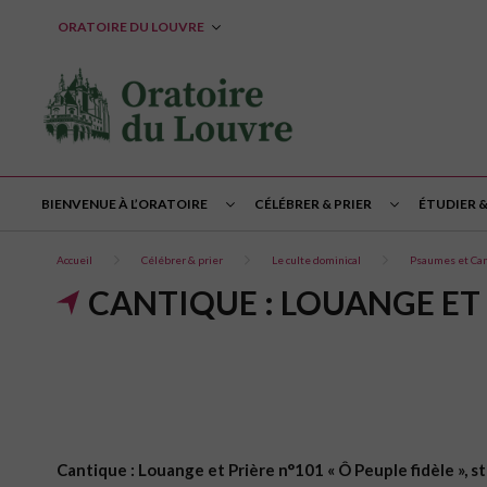
ORATOIRE DU LOUVRE
BIENVENUE À L’ORATOIRE
CÉLÉBRER & PRIER
ÉTUDIER 
Accueil
Célébrer & prier
Le culte dominical
Psaumes et Ca
CANTIQUE : LOUANGE ET 
Cantique : Louange et Prière n°101 « Ô Peuple fidèle », s