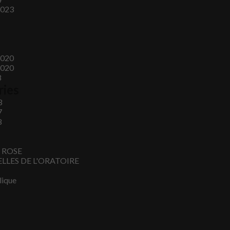
2023
2020
2020
8
ries
3
7
8
E ROSE
LLES DE L'ORATOIRE
lique