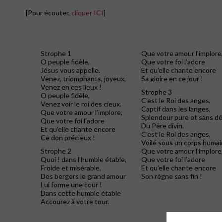
[Pour écouter,
cliquer ICI
]
Strophe 1
Que votre amour l’implore
O peuple fidèle,
Que votre foi l’adore
Jésus vous appelle.
Et qu’elle chante encore
Venez, triomphants, joyeux,
Sa gloire en ce jour !
Venez en ces lieux !
Strophe 3
O peuple fidèle,
C’est le Roi des anges,
Venez voir le roi des cieux.
Captif dans les langes,
Que votre amour l’implore,
Splendeur pure et sans dé
Que votre foi l’adore
Du Père divin.
Et qu’elle chante encore
C’est le Roi des anges,
Ce don précieux !
Voilé sous un corps humai
Strophe 2
Que votre amour l’implore
Quoi ! dans l’humble étable,
Que votre foi l’adore
Froide et misérable,
Et qu’elle chante encore
Des bergers le grand amour
Son règne sans fin !
Lui forme une cour !
Dans cette humble étable
Accourez à votre tour.