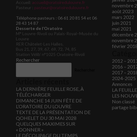
Accueil:
accueil@oratoiredulouvre.fr
novembre 
Pasteur :
pasteur@oratoiredulouvre.fr
août 2023
mars 2022
Téléphone pasteurs : 06 61 20 81 54 et 06
juin 2021
28 43 14 87
Desserte de l’Oratoire
mai 2021
M° Louvre-Rivoli ou Palais-Royal–Musée du
décembre 
Louvre
novembre 
RER Châtelet-Les Halles.
février 201
Bus 21, 27, 39, 67, 69, 72, 74, 85
Catégo
Station Vélib’ n°1025 Oratoire-Rivoli
Rechercher
2012 – 201
2016 – 201
Rechercher
2017 – 201
2024-2025
Articles récents
Annonces
LA DERNIÈRE FEUILLE ROSE, À
LA FEUILL
TÉLÉCHARGER
LES NOUVE
DIMANCHE 14 JUIN FÊTE DE
Non classé
L’ORATOIRE DU LOUVRE
partage bib
TEXTE DE LA PRÉSENTATION DE
QOHELET DU 30 MAI 2028
QUELQUES MAXIMES SUR
« DONNER »
LE DÉCOUPAGE DU TEMPS