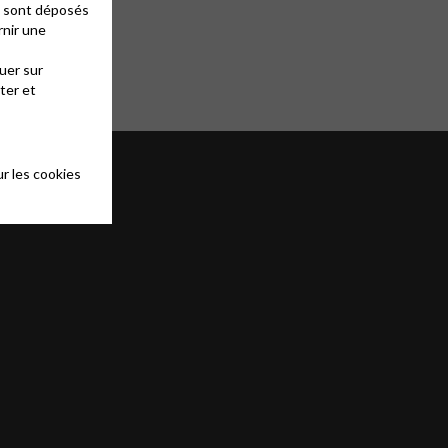
es sont déposés
rnir une
uer sur
ter et
r les cookies