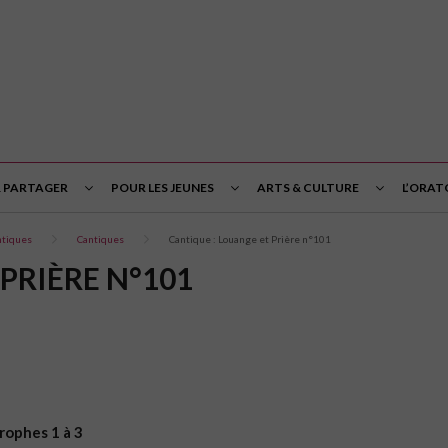
& PARTAGER
POUR LES JEUNES
ARTS & CULTURE
L’ORAT
ntiques
Cantiques
Cantique : Louange et Prière n°101
PRIÈRE N°101
trophes 1 à 3