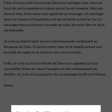
Frère. Il nous a été envoyé par Dieu pour partager avec nous un
bout de cette expérience unique qu’est la vie humaine. Mais par-
dessus tout, il est venu nous apporter un message. Un message
basé sur l’amour et l’espérance et qui se fonde sur la Foi. Sur ce
message repose la bonne nouvelle du salut de notre âme et de la
vie éternelle.
Je crois au Saint Esprit qui est notre boussole conduisant au
Royaume de Dieu. Il touche notre cœur et le remplit autant que
possible de sagesse et d’amour vers son prochain.
Enfin, je crois aussi en la Parole de Dieu nous appelant à nous
rassembler frères et sœurs humains en une communauté de
destins. Je crois en la puissance de ce message fondé sur l’Amour.
Amen.