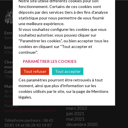
Notre site utilise différents cookies pour son
fonctionnement. Certains de ces cookies sont
Archives
déposés par des services tiers à des fins d'analyse
statistique pour nous permettre de vous fournir
juillet 2026
une meilleure expérience.
juin 2026
Si vous souhaitez configurer les cookies que vous
mai 2026
Entrée principale
145 rue
souhaitez autoriser, vous pouvez cliquer sur
décembre 2025
Saint Honoré, 75001 Paris
"Paramétrer les cookies", ou bien accepter tous les
novembre 2025
cookies en cliquant sur "Tout accepter et
Entrée de service
1 rue de
septembre 2025
continuer".
l'Oratoire, 75001 Paris
août 2025
juin 2025
PARAMÉTRER LES COOKIES
Chevet de l'Oratoire et
mars 2025
monument de l'Amiral de
octobre 2024
Tout refuser
Tout accepter
Coligny
160 rue de Rivoli,
août 2024
75001 Paris
Ces paramètres pourront être retrouvés à tout
avril 2024
moment, ainsi que plus d'information sur les
mars 2024
Maison Presbytérale
4 rue
de l'Oratoire, 75001 Paris
cookies utilisés par le site, sur la page de
Mentions
janvier 2024
Accueil:
légales.
novembre 2023
accueil@oratoiredulouvre.fr
août 2023
Pasteur :
mars 2022
pasteur@oratoiredulouvre.fr
juin 2021
mai 2021
Téléphone pasteurs : 06 61
décembre 2020
20 81 54 et 06 28 43 14 87