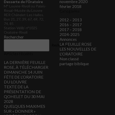
novembre 2020
Desserte de l’Oratoire
M° Louvre-Rivoli ou Palais-
février 2018
Royal–Musée du Louvre
Catégories
RER Châtelet-Les Halles.
Bus 21, 27, 39, 67, 69, 72,
2012 – 2013
74, 85
2016 – 2017
Station Vélib’ n°1025
2017 – 2018
Oratoire-Rivoli
2024-2025
Rechercher
Annonces
LA FEUILLE ROSE
Rechercher
LES NOUVELLES DE
Articles récents
L'ORATOIRE
Non classé
LA DERNIÈRE FEUILLE
partage biblique
ROSE, À TÉLÉCHARGER
DIMANCHE 14 JUIN
FÊTE DE L’ORATOIRE
DU LOUVRE
TEXTE DE LA
PRÉSENTATION DE
QOHELET DU 30 MAI
2028
QUELQUES MAXIMES
SUR « DONNER »