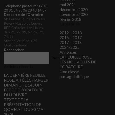
mai 2021
Téléphone pasteurs : 06 61
décembre 2020
20 81 54 et 06 28 43 14 87
novembre 2020
Desserte de l’Oratoire
M° Louvre-Rivoli ou Palais-
février 2018
Royal–Musée du Louvre
Catégories
RER Châtelet-Les Halles.
Bus 21, 27, 39, 67, 69, 72,
2012 – 2013
74, 85
2016 – 2017
Station Vélib’ n°1025
2017 – 2018
Oratoire-Rivoli
2024-2025
Rechercher
Annonces
LA FEUILLE ROSE
Rechercher
LES NOUVELLES DE
Articles récents
L'ORATOIRE
Non classé
LA DERNIÈRE FEUILLE
partage biblique
ROSE, À TÉLÉCHARGER
DIMANCHE 14 JUIN
FÊTE DE L’ORATOIRE
DU LOUVRE
TEXTE DE LA
PRÉSENTATION DE
QOHELET DU 30 MAI
2028