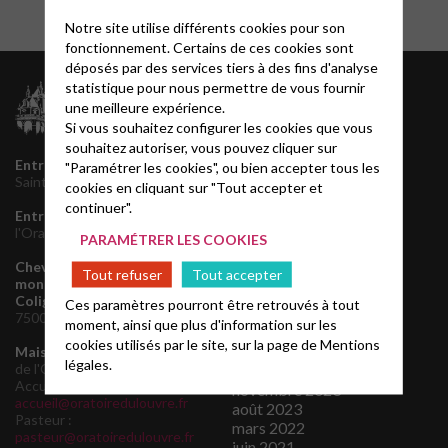
Notre site utilise différents cookies pour son
fonctionnement. Certains de ces cookies sont
déposés par des services tiers à des fins d'analyse
statistique pour nous permettre de vous fournir
Archives
une meilleure expérience.
juillet 2026
Si vous souhaitez configurer les cookies que vous
juin 2026
souhaitez autoriser, vous pouvez cliquer sur
mai 2026
Entrée principale
145 rue
"Paramétrer les cookies", ou bien accepter tous les
décembre 2025
Saint Honoré, 75001 Paris
cookies en cliquant sur "Tout accepter et
novembre 2025
continuer".
Entrée de service
1 rue de
septembre 2025
l'Oratoire, 75001 Paris
août 2025
PARAMÉTRER LES COOKIES
juin 2025
Chevet de l'Oratoire et
Tout refuser
Tout accepter
mars 2025
monument de l'Amiral de
octobre 2024
Coligny
160 rue de Rivoli,
Ces paramètres pourront être retrouvés à tout
août 2024
75001 Paris
moment, ainsi que plus d'information sur les
avril 2024
cookies utilisés par le site, sur la page de
Mentions
mars 2024
Maison Presbytérale
4 rue
légales.
de l'Oratoire, 75001 Paris
janvier 2024
Accueil:
novembre 2023
accueil@oratoiredulouvre.fr
août 2023
Pasteur :
mars 2022
pasteur@oratoiredulouvre.fr
juin 2021