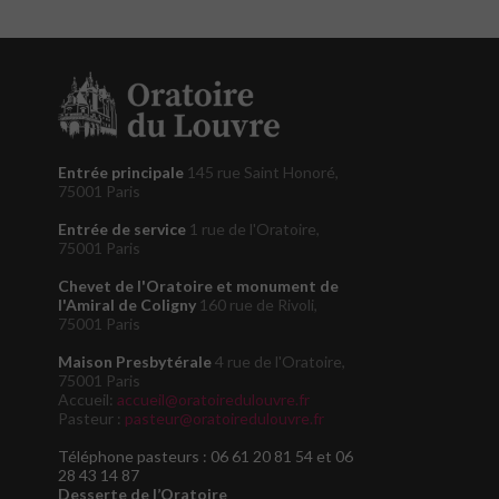
Entrée principale
145 rue Saint Honoré,
75001 Paris
Entrée de service
1 rue de l'Oratoire,
75001 Paris
Chevet de l'Oratoire et monument de
l'Amiral de Coligny
160 rue de Rivoli,
75001 Paris
Maison Presbytérale
4 rue de l'Oratoire,
75001 Paris
Accueil:
accueil@oratoiredulouvre.fr
Pasteur :
pasteur@oratoiredulouvre.fr
Téléphone pasteurs : 06 61 20 81 54 et 06
28 43 14 87
Desserte de l’Oratoire