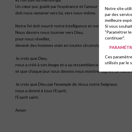
Un cœur pur, guidé par l‘espérance et l’amour
Notre site uti
doit nous ramener vers lui, vers nous-même.
par des servic
meilleure expé
Notre foi doit nourrir notre intelligence et non pas l’assombrir .
Si vous souhai
"Paramétrer le
Nous devons nous tourner vers Dieu,
continuer".
pour nous réveiller,
devenir des hommes vrais en toutes circonstances.
PARAMÉTRE
Ces paramètres
Je crois que Dieu,
utilisés par le 
nous a créé à son image et a sa ressemblance
et que chaque jour nous devons nous montrer dignes de l’œuvre
Je crois que Dieu par l’exemple de Jésus notre Seigneur,
nous a donné à tous l’Esprit,
l’Esprit saint.
Amen