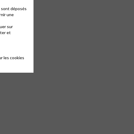
es sont déposés
rnir une
uer sur
ter et
r les cookies