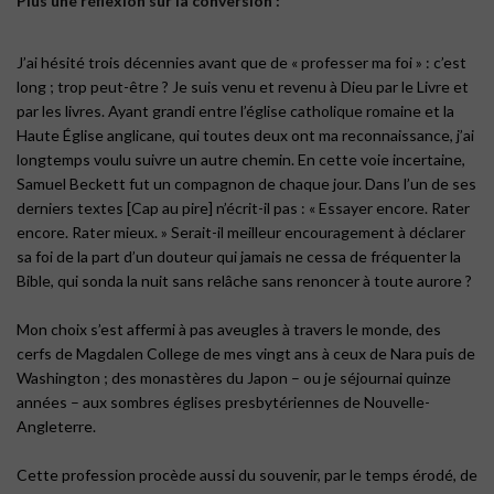
Plus une réflexion sur la conversion :
J’ai hésité trois décennies avant que de « professer ma foi » : c’est
long ; trop peut-être ? Je suis venu et revenu à Dieu par le Livre et
par les livres. Ayant grandi entre l’église catholique romaine et la
Haute Église anglicane, qui toutes deux ont ma reconnaissance, j’ai
longtemps voulu suivre un autre chemin. En cette voie incertaine,
Samuel Beckett fut un compagnon de chaque jour. Dans l’un de ses
derniers textes [Cap au pire] n’écrit-il pas : « Essayer encore. Rater
encore. Rater mieux. » Serait-il meilleur encouragement à déclarer
sa foi de la part d’un douteur qui jamais ne cessa de fréquenter la
Bible, qui sonda la nuit sans relâche sans renoncer à toute aurore ?
Mon choix s’est affermi à pas aveugles à travers le monde, des
cerfs de Magdalen College de mes vingt ans à ceux de Nara puis de
Washington ; des monastères du Japon – ou je séjournai quinze
années – aux sombres églises presbytériennes de Nouvelle-
Angleterre.
Cette profession procède aussi du souvenir, par le temps érodé, de