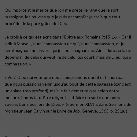
Qu’importent le mérite que l’on me prête, le rang que le sort
m’assigne, les œuvres que je puis accomplir : je crois que tout
procède de la pure grâce de Dieu.
Je crois à ce qui est écrit dans l’Épitre aux Romains 9:15-16: « Car il
a dit à Moïse : j’aurai compassion de qui j’aurai compassion, et je
serai magnanime envers qui je serai magnanime. Ainsi donc, cela ne
dépend ni de celui qui veut, ni de celui qui court, mais de Dieu, qui a
compassion. »
« Voilà Dieu qui veut que nous comprenions quel il est : non pas
que nous puissions venir jusqu’au bout de cette sagesse (car c’est
un abîme trop profond), mais le fait demeure que selon notre
mesure, il nous faut être diligents, et faire en sorte que nous
soyons bons écoliers de Dieu. » (« Sermon XLVI », dans Sermons de
Monsieur Jean Calvin sur le Livre de Job, Genève, 1563, p. 251a. )