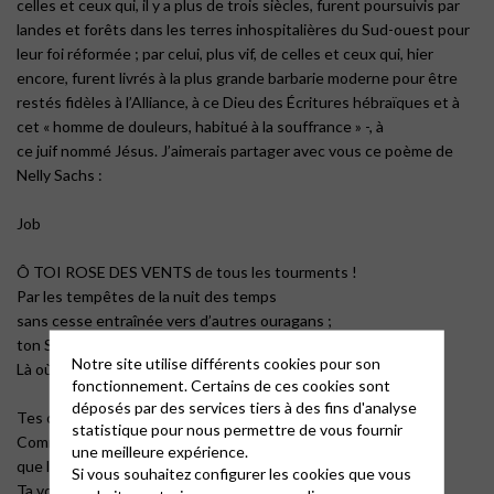
celles et ceux qui, il y a plus de trois siècles, furent poursuivis par
landes et forêts dans les terres inhospitalières du Sud-ouest pour
leur foi réformée ; par celui, plus vif, de celles et ceux qui, hier
encore, furent livrés à la plus grande barbarie moderne pour être
restés fidèles à l’Alliance, à ce Dieu des Écritures hébraïques et à
cet « homme de douleurs, habitué à la souffrance » -, à
ce juif nommé Jésus. J’aimerais partager avec vous ce poème de
Nelly Sachs :
Job
Ô TOI ROSE DES VENTS de tous les tourments !
Par les tempêtes de la nuit des temps
sans cesse entraînée vers d’autres ouragans ;
ton Sud encore s’appelle solitude.
Notre site utilise différents cookies pour son
Là où tu t’arrêtes, là est le nombril des douleurs.
fonctionnement. Certains de ces cookies sont
déposés par des services tiers à des fins d'analyse
Tes orbites sont creusées profondes dans ton crâne
statistique pour nous permettre de vous fournir
Comme les grottes des colombes dans la nuit
une meilleure expérience.
que le chasseur à l’aveuglette fait sortir.
Si vous souhaitez configurer les cookies que vous
Ta voix est devenue muette