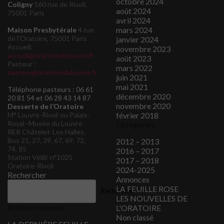
octobre 2024
Coligny
160 rue de Rivoli,
août 2024
75001 Paris
avril 2024
mars 2024
Maison Presbytérale
4 rue
de l'Oratoire, 75001 Paris
janvier 2024
Accueil:
novembre 2023
accueil@oratoiredulouvre.fr
août 2023
Pasteur :
mars 2022
pasteur@oratoiredulouvre.fr
juin 2021
mai 2021
Téléphone pasteurs : 06 61
décembre 2020
20 81 54 et 06 28 43 14 87
novembre 2020
Desserte de l’Oratoire
M° Louvre-Rivoli ou Palais-
février 2018
Royal–Musée du Louvre
Catégories
RER Châtelet-Les Halles.
Bus 21, 27, 39, 67, 69, 72,
2012 – 2013
74, 85
2016 – 2017
Station Vélib’ n°1025
2017 – 2018
Oratoire-Rivoli
2024-2025
Rechercher
Annonces
LA FEUILLE ROSE
Rechercher
LES NOUVELLES DE
Articles récents
L'ORATOIRE
Non classé