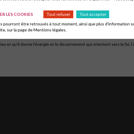
ement vivifiant nous est offert.
R LES COOKIES
Tout refuser
Tout accepter
 pourront être retrouvés à tout moment, ainsi que plus d'information su
 puis d’en faire une préoccupation première.
site, sur la page de
Mentions légales.
eu et qu’il donne l’énergie et le discernement qui orientent vers la foi, 