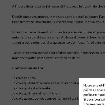
A l’heure de la retraite, j’ai ressenti à nouveau le besoin de cher
Depuis quelques années, je me suis donc procuré quelques livres
ligne directrice importante : « cherchez le Seigneur et vivez » !
Il n’est pas facile de mettre toutes les pièces du puzzle en plac
enfants : je suis allé sur internet. Au hasard d’une recherche, je
temps à autre pour assister au culte, ce qui m’a conforté dans m
J’ai de la reconnaissance pour l’Église catholique romaine mais
m’amène d’autre part à cette confession de foi :
Confession de foi
Je crois en Dieu.
Je crois qu’il multiplie sans cesse et inconditionnellement ses 
Notre site uti
Je crois qu’il est à l’écoute.
par des servic
Je crois qu’il nous aime infiniment.
meilleure expé
Je crois qu’au bout du compte rien ne lui est impossible.
Si vous souhai
"Paramétrer le