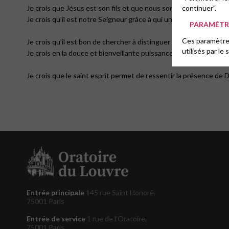
continuer".
Je crois que Jésus est son fils et que nous sommes tous frères.
Je crois qu’il est notre Seigneur grâce à qui un message éternell
PARAMÉTRE
Ces paramètres
Je crois qu’il est bon de chercher à distinguer ce que veut Dieu
utilisés par le 
Je crois en la douce et bienveillante puissance de la prière.
Je crois que le saint esprit permet de ressentir la présence de Di
Entrée principale
145 rue Saint Honoré,
75001 Paris
Entrée de service
1 rue de l'Oratoire,
75001 Paris