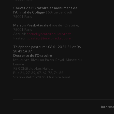
Chevet de l'Oratoire et monument de
l'Amiral de Coligny
160 rue de Rivoli,
75001 Paris
Maison Presbytérale
4 rue de l'Oratoire,
75001 Paris
Accueil:
accueil@oratoiredulouvre.fr
Pasteur :
pasteur@oratoiredulouvre.fr
Téléphone pasteurs : 06 61 20 81 54 et 06
28 43 14 87
Desserte de l’Oratoire
M° Louvre-Rivoli ou Palais-Royal–Musée du
Louvre
RER Châtelet-Les Halles.
Bus 21, 27, 39, 67, 69, 72, 74, 85
Station Vélib’ n°1025 Oratoire-Rivoli
Informa