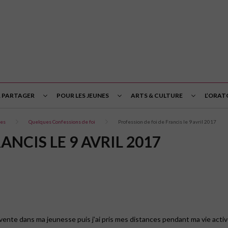
& PARTAGER
POUR LES JEUNES
ARTS & CULTURE
L’ORAT
tes
Quelques Confessions de foi
Profession de foi de Francis le 9 avril 2017
ANCIS LE 9 AVRIL 2017
vente dans ma jeunesse puis j’ai pris mes distances pendant ma vie active