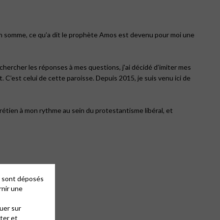
. En somme, ce qu’a dit le prophète Amos est devenu pour moi une
r chercher les réponses à mes questions, j’ai décidé d’imiter mes
t. C’est celui de cette paroisse. Depuis 2015, je suis venu ici de
rétien à mon rythme au sein du protestantisme libéral, et
es sont déposés
rnir une
uer sur
ter et