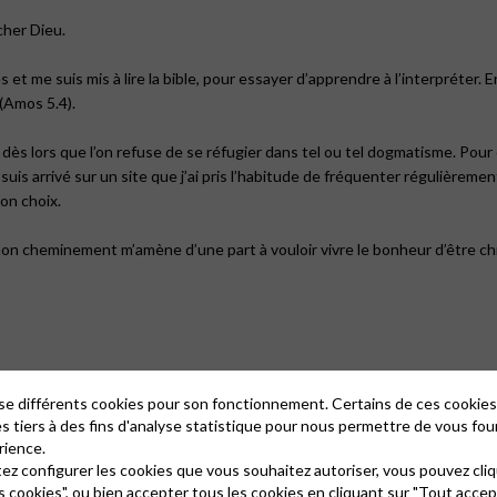
cher Dieu.
 et me suis mis à lire la bible, pour essayer d’apprendre à l’interpréter
 (Amos 5.4).
e dès lors que l’on refuse de se réfugier dans tel ou tel dogmatisme. Pou
 suis arrivé sur un site que j’ai pris l’habitude de fréquenter régulièremen
on choix.
 mon cheminement m’amène d’une part à vouloir vivre le bonheur d’être ch
efforts en faveur de chacun d’entre nous.
lise différents cookies pour son fonctionnement. Certains de ces cooki
es tiers à des fins d'analyse statistique pour nous permettre de vous fou
rience.
tez configurer les cookies que vous souhaitez autoriser, vous pouvez cliq
s cookies", ou bien accepter tous les cookies en cliquant sur "Tout accep