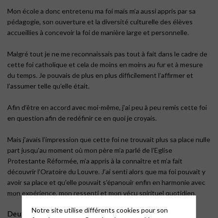
Mon école a donc entretenu ma foi mais m’a aussi appris par sa
pédagogie, son ouverture et la diversité culturelle des élèves
accueillies à concevoir la foi de manière large et personnelle.
Malgré tout je ne me reconnaissais pas tout à fait dans le cadre de
cette foi catholique et cela de moins en moins au fur et à mesure
du temps. Je pouvais de plus en plus difficilement l’affirmer et
l’assumer telle qu’elle était.
Afin d’être en accord avec moi-même, j’ai peu à peu remis cette foi
en question afin de redéfinir ce en quoi je croyais.
Mais j’avais l’impression que cette foi ne trouvait plus sa place nulle
part jusqu’au moment où mon père m’a parlé de l’Eglise
Protestante Réformée, m’a appris à la connaître et m’a fait
découvrir l’Oratoire du Louvre. J’ai senti alors que ma foi pouvait y
avoir sa place et qu’elle pouvait s’épanouir enfin en harmonie avec
mon expérience, mon ressenti et mon vécu spirituel quotidien.
Notre site utilise différents cookies pour son
Deux textes de conclusion :