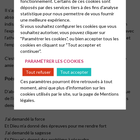
fonctionnement. Certains de ces cookies sont
déposés par des services tiers à des fins d'analyse
Il s’agit de textes qui expriment une conviction : la nécessité
statistique pour nous permettre de vous fournir
absolue, de l’ouverture à ce qui est extérieur mais pourtant
une meilleure expérience.
indispensable à notre foi, le « compagnonnage exigeant », selon
Si vous souhaitez configurer les cookies que vous
l’expression de Laurent Gagnebin, avec les autres religions et avec
souhaitez autoriser, vous pouvez cliquer sur
l’athéisme. Ouvrir grand les fenêtres de notre foi la renouvelle et
"Paramétrer les cookies", ou bien accepter tous les
l’empêche de tourner en rond.
cookies en cliquant sur "Tout accepter et
continuer".
C’est aussi une manière de rappeler l’influence de ma meilleure
PARAMÉTRER LES COOKIES
amie musulmane et de mon mari athée.
Tout refuser
Tout accepter
Poème Soufi (d’un auteur inconnu)
Ces paramètres pourront être retrouvés à tout
moment, ainsi que plus d'information sur les
D’abord un poème issu du soufisme, forme poétique et mystique
cookies utilisés par le site, sur la page de
Mentions
de l’islam, sur les réponses toujours surprenantes de Dieu à nos
légales.
demandes.
J’ai demandé la force
Et Dieu m’a donné des épreuves pour me rendre fort
J’ai demandé la sagesse
Et Dieu m’a donné des problème à résoudre