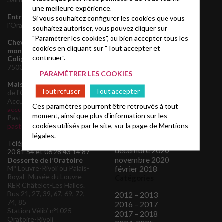
une meilleure expérience.
novembre 2025
Entrée de service
1 rue de
Si vous souhaitez configurer les cookies que vous
septembre 2025
l'Oratoire, 75001 Paris
août 2025
souhaitez autoriser, vous pouvez cliquer sur
juin 2025
"Paramétrer les cookies", ou bien accepter tous les
Chevet de l'Oratoire et
mars 2025
cookies en cliquant sur "Tout accepter et
monument de l'Amiral de
octobre 2024
continuer".
Coligny
160 rue de Rivoli,
août 2024
75001 Paris
PARAMÉTRER LES COOKIES
avril 2024
mars 2024
Maison Presbytérale
4 rue
Tout refuser
Tout accepter
de l'Oratoire, 75001 Paris
janvier 2024
Accueil:
novembre 2023
Ces paramètres pourront être retrouvés à tout
accueil@oratoiredulouvre.fr
août 2023
moment, ainsi que plus d'information sur les
Pasteur :
mars 2022
cookies utilisés par le site, sur la page de
Mentions
pasteur@oratoiredulouvre.fr
juin 2021
légales.
mai 2021
Téléphone pasteurs : 06 61
décembre 2020
20 81 54 et 06 28 43 14 87
novembre 2020
Desserte de l’Oratoire
M° Louvre-Rivoli ou Palais-
février 2018
Royal–Musée du Louvre
Catégories
RER Châtelet-Les Halles.
Bus 21, 27, 39, 67, 69, 72,
2012 – 2013
74, 85
2016 – 2017
Station Vélib’ n°1025
2017 – 2018
Oratoire-Rivoli