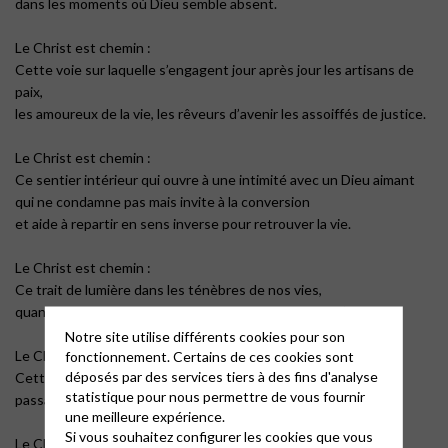
dans les moments où Dieu semble absent.
Le Christ est chemin :
Cette voie sur laquelle s’engagent jour après jour les artisans de
paix,
les amoureux de la vie, les rêveurs d’avenir les assoiffés de justice.
Le Christ est chemin :
Ce sentier intérieur qui ouvre à une intimité avec un Dieu aimant
qui ne condamne pas mais invite à la conversion
et aide à repartir en sens inverse pour retrouver la vie.
Le Christ est chemin :
Ce trait de lumière dans les ténèbres de nos vies,
quand la mort obscurcit tous nos projets et oblitère l’avenir.
Notre site utilise différents cookies pour son
Le Christ est chemin :
fonctionnement. Certains de ces cookies sont
déposés par des services tiers à des fins d'analyse
Cette sortie vers la clarté d’un nouveau matin,
statistique pour nous permettre de vous fournir
passage de la mort à la vie, naissance nouvelle avec Dieu.
une meilleure expérience.
Si vous souhaitez configurer les cookies que vous
Le Christ est notre chemin de foi, nous y marchons ensemble,