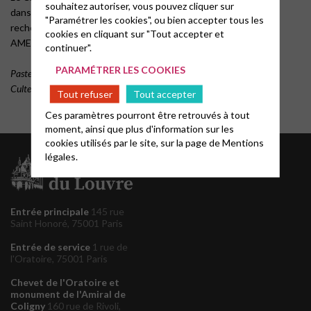
souhaitez autoriser, vous pouvez cliquer sur
dans l’Esprit des enfants de Dieu,
"Paramétrer les cookies", ou bien accepter tous les
recherchant la juste place qu’il nous a promise.
cookies en cliquant sur "Tout accepter et
AMEN
continuer".
PARAMÉTRER LES COOKIES
Pasteure Béatrice Cléro-Mazire
Culte du 19/04/2026 à l’Oratoire du Louvre
Tout refuser
Tout accepter
Ces paramètres pourront être retrouvés à tout
moment, ainsi que plus d'information sur les
cookies utilisés par le site, sur la page de
Mentions
légales.
Entrée principale
145 rue
Saint Honoré, 75001 Paris
Entrée de service
1 rue de
l'Oratoire, 75001 Paris
Chevet de l'Oratoire et
monument de l'Amiral de
Coligny
160 rue de Rivoli,