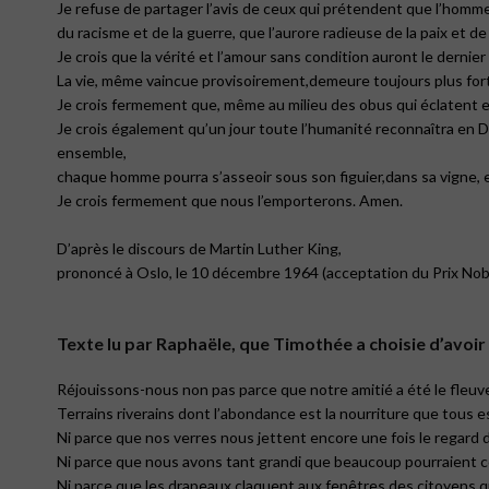
Je refuse de partager l’avis de ceux qui prétendent que l’homme e
du racisme et de la guerre, que l’aurore radieuse de la paix et de
Je crois que la vérité et l’amour sans condition auront le derni
La vie, même vaincue provisoirement,demeure toujours plus for
Je crois fermement que, même au milieu des obus qui éclatent et 
Je crois également qu’un jour toute l’humanité reconnaîtra en Die
ensemble,
chaque homme pourra s’asseoir sous son figuier,dans sa vigne, e
Je crois fermement que nous l’emporterons. Amen.
D’après le discours de Martin Luther King,
prononcé à Oslo, le 10 décembre 1964 (acceptation du Prix Nobel
Texte lu par Raphaële, que Timothée a choisie d’avoi
Réjouissons-nous non pas parce que notre amitié a été le fleuve 
Terrains riverains dont l’abondance est la nourriture que tous 
Ni parce que nos verres nous jettent encore une fois le regard 
Ni parce que nous avons tant grandi que beaucoup pourraient c
Ni parce que les drapeaux claquent aux fenêtres des citoyens q