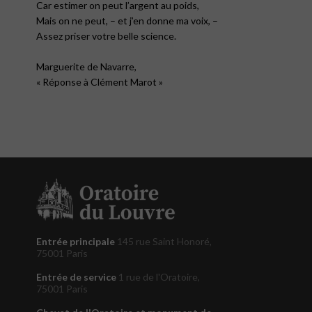
Car estimer on peut l’argent au poids,
Mais on ne peut, – et j’en donne ma voix, –
Assez priser votre belle science.
Marguerite de Navarre,
« Réponse à Clément Marot »
Entrée principale
145 rue Saint Honoré,
75001 Paris
Entrée de service
1 rue de l'Oratoire,
75001 Paris