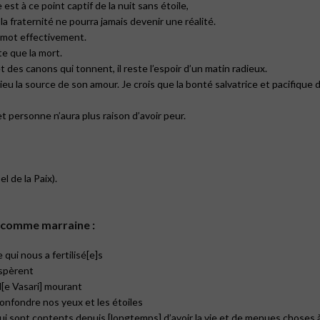
st à ce point captif de la nuit sans étoile,
 la fraternité ne pourra jamais devenir une réalité.
er mot effectivement.
te que la mort.
des canons qui tonnent, il reste l’espoir d’un matin radieux.
u la source de son amour. Je crois que la bonté salvatrice et pacifique d
t personne n’aura plus raison d’avoir peur.
 de la Paix).
r comme marraine :
qui nous a fertilisé[e]s
espèrent
d[e Vasari] mourant
onfondre nos yeux et les étoiles
ui sont contents depuis [longtemps] d’avoir la vie et de menues choses