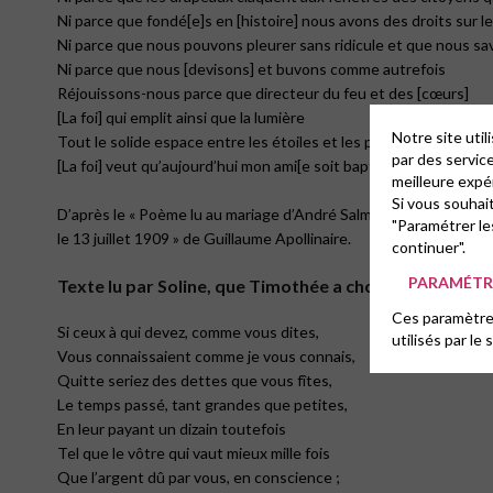
Ni parce que fondé[e]s en [histoire] nous avons des droits sur le
Ni parce que nous pouvons pleurer sans ridicule et que nous sav
Ni parce que nous [devisons] et buvons comme autrefois
Réjouissons-nous parce que directeur du feu et des [cœurs]
[La foi] qui emplit ainsi que la lumière
Notre site uti
Tout le solide espace entre les étoiles et les planètes
par des servic
[La foi] veut qu’aujourd’hui mon ami[e soit baptisée].
meilleure expé
Si vous souhai
D’après le « Poème lu au mariage d’André Salmon,
"Paramétrer le
le 13 juillet 1909 » de Guillaume Apollinaire.
continuer".
PARAMÉTRE
Texte lu par Soline, que Timothée a choisie d’avoir c
Ces paramètres
Si ceux à qui devez, comme vous dites,
utilisés par le 
Vous connaissaient comme je vous connais,
Quitte seriez des dettes que vous fîtes,
Le temps passé, tant grandes que petites,
En leur payant un dizain toutefois
Tel que le vôtre qui vaut mieux mille fois
Que l’argent dû par vous, en conscience ;