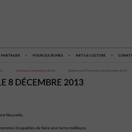
& PARTAGER
POUR LES JEUNES
ARTS & CULTURE
L’ORAT
tes
Quelques Confessions de foi
Baptême de Timothée, le 8 décembre 2013
LE 8 DÉCEMBRE 2013
nne Nouvelle,
 hommes incapables de faire une terre meilleure.