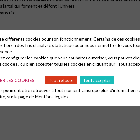
s [arts] qui forment et défont l’Univers
ons rire
lise différents cookies pour son fonctionnement. Certains de ces cooki
es tiers à des fins d'analyse statistique pour nous permettre de vous fou
rience.
tez configurer les cookies que vous souhaitez autoriser, vous pouvez cliq
s cookies", ou bien accepter tous les cookies en cliquant sur "Tout accep
R LES COOKIES
Tout refuser
Tout accepter
omme marraine :
 pourront être retrouvés à tout moment, ainsi que plus d'information su
site, sur la page de
Mentions légales.