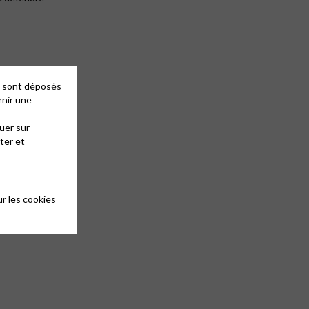
es sont déposés
rnir une
uer sur
ter et
r les cookies