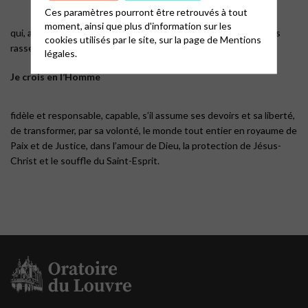
Ces paramètres pourront être retrouvés à tout
moment, ainsi que plus d'information sur les
qui, au-delà de nos différences et malgré nos défaillances, nous
cookies utilisés par le site, sur la page de
Mentions
rassemble et nous rapproche dans la célébration de la vie.
légales.
Je crois en l’Homme
fidèle et responsable, capable, s’il assume ses devoirs et sa liberté,
de transformer, par sa volonté, le monde tout entier en royaume de
Paix et de Justice, dans l’amour de Dieu, la protection de Jésus-
Christ et le souffle du Saint-Esprit.