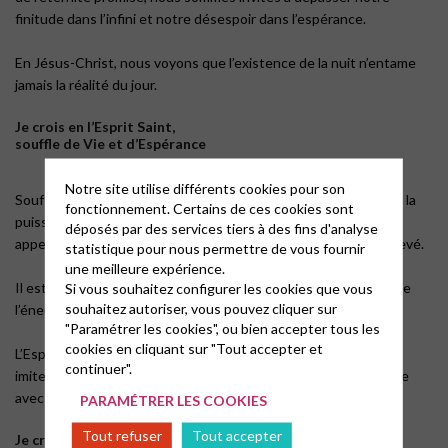
finitude dans l’infini et notre désespoir dans l’espérance.
En Jésus-Christ, nous voyons que l’existence de la nuit n’entame
jamais la réalité du jour.
Je crois en l’Esprit Saint,
souffle de Vie et d’Espérance
Notre site utilise différents cookies pour son
Souffle créateur qui parcourt la terre, il est la manifestation de la
fonctionnement. Certains de ces cookies sont
puissance de Dieu en mouvement qui anime le monde, nous
déposés par des services tiers à des fins d'analyse
appelant à toujours avancer pour poursuivre l’infiniment inachevé.
statistique pour nous permettre de vous fournir
une meilleure expérience.
Il est l’irruption parmi les Hommes et en chacun d’entre nous de
Si vous souhaitez configurer les cookies que vous
souhaitez autoriser, vous pouvez cliquer sur
l’énergie divine qui nous fait marcher avec Dieu.
"Paramétrer les cookies", ou bien accepter tous les
cookies en cliquant sur "Tout accepter et
L’Esprit Saint abroge nos peurs, il nous inspire et nous invite à
continuer".
imiter notre Père par une audace créatrice chaque jour répétée
avec confiance et foi en Dieu.
PARAMÉTRER LES COOKIES
Tout refuser
Tout accepter
Je crois en l’Église des Hommes