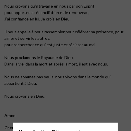
Nous croyons qu’il travaille en nous par son Esprit
pour apporter la réconciliation et le renouveau,
J’ai confiance en lui. Je crois en Dieu.
Il nous appelle à nous rassembler pour célébrer sa présence, pour
aimer et servir les autres,
pour rechercher ce qui est juste et résister au mal.
Nous proclamons le Royaume de Dieu,
Dans la vie, dans la mort et après la mort, il est avec nous.
Nous ne sommes pas seuls, nous vivons dans le monde qui
appartient à Dieu.
Nous croyons en Dieu.
Amen
Cheminement :