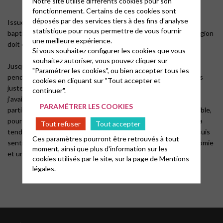
Notre site utilise différents cookies pour son
fonctionnement. Certains de ces cookies sont
déposés par des services tiers à des fins d'analyse
Issue d’une famille catholique non pratiquante, je n’ai pas été
statistique pour nous permettre de vous fournir
baptisée à la naissance car mes parents considèrent que la religion
une meilleure expérience.
doit être un choix, pas quelque chose que l’on impose.
Si vous souhaitez configurer les cookies que vous
souhaitez autoriser, vous pouvez cliquer sur
Jusqu’en 2013, je me considérais comme agnostique. Un jour
"Paramétrer les cookies", ou bien accepter tous les
pendant un examen médical, j’ai fait une prière, où je demandais
cookies en cliquant sur "Tout accepter et
juste de l’apaisement. C’est à ce moment là où j’ai compris que
continuer".
j’avais la foi. Ensuite, j’ai prié régulièrement, sans formalisme
PARAMÉTRER LES COOKIES
particulier, tout en sentant la présence de Dieu. Puis j’ai lu la Bible,
pour avoir la parole de Dieu. Enfin le protestantisme ainsi que la
Tout refuser
Tout accepter
tendance libérale me sont apparus comme évidents car je me suis
Ces paramètres pourront être retrouvés à tout
sentie Chrétienne, tout en voulant garder une certaine autonomie
moment, ainsi que plus d'information sur les
et une ouverture d’esprit sur notre monde.
cookies utilisés par le site, sur la page de
Mentions
légales.