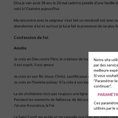
Dina je vais avoir 28 ans le 20 mai cadette jumelle d’une famille
voici à l’Oratoire aujourd’hui
Ma rencontre avec le seigneur s’est fait un vendredi soir avec m
abandonner à lui et surtout je lui ai fait la promesse de ne plus fa
Confession de foi
Amélie
Je crois en Dieu notre Père, le créateur de toutes choses.
Notre site uti
Il est esprit, Il est amour.
par des servic
meilleure expé
Si vous souhai
Je crois en son fils Jésus-Christ, sacrifié pour nous sauver.
"Paramétrer le
Je crois en l’homme puisqu’ Il l’a crée à son image.
continuer".
La vie chrétienne n’est pas toujours une ligne droite.
PARAMÉTRE
Pendant les moments de faiblesse, de découragement.
Ces paramètres
J’ai une Assurance, la Foi.
utilisés par le 
Le Saint Esprit me guide et me rappelle que Dieu est à mes côté