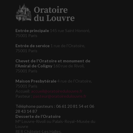
Entrée principale
145 rue Saint Honoré,
75001 Paris
Entrée de service
1 rue de l'Oratoire,
75001 Paris
Chevet de l'Oratoire et monument de
l'Amiral de Coligny
160 rue de Rivoli,
75001 Paris
Maison Presbytérale
4 rue de l'Oratoire,
75001 Paris
Accueil:
accueil@oratoiredulouvre.fr
Pasteur :
pasteur@oratoiredulouvre.fr
Téléphone pasteurs : 06 61 20 81 54 et 06
28 43 14 87
Desserte de l’Oratoire
M° Louvre-Rivoli ou Palais-Royal–Musée du
Louvre
RER Châtelet-Les Halles.