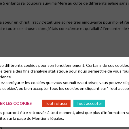
 de 5 enfants j’ai toujours suivi ma Mère au culte de différents église sa
a soeur en christ Tracy c’était une soirée très émouvante pour moi et j’
ire toute ces choses dont j’étais consciente et qui allait à l’encontre de sa
lise différents cookies pour son fonctionnement. Certains de ces cooki
es tiers à des fins d'analyse statistique pour nous permettre de vous fou
rience.
tez configurer les cookies que vous souhaitez autoriser, vous pouvez cliq
s cookies", ou bien accepter tous les cookies en cliquant sur "Tout accep
R LES COOKIES
Tout refuser
Tout accepter
 pourront être retrouvés à tout moment, ainsi que plus d'information su
site, sur la page de
Mentions légales.
s.