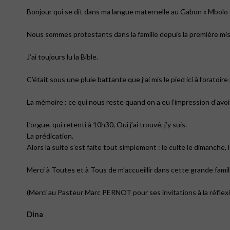
Bonjour qui se dit dans ma langue maternelle au Gabon « Mbolo » 
Nous sommes protestants dans la famille depuis la première mis
J’ai toujours lu la Bible.
C’était sous une pluie battante que j’ai mis le pied ici à l’oratoi
La mémoire : ce qui nous reste quand on a eu l’impression d’avoi
L’orgue, qui retenti à 10h30, Oui j’ai trouvé, j’y suis.
La prédication.
Alors la suite s’est faite tout simplement : le culte le dimanche,
Merci à Toutes et à Tous de m’accueillir dans cette grande famil
(Merci au Pasteur Marc PERNOT pour ses invitations à la réflexi
Dina