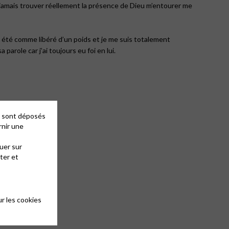
ns jamais trouver réellement la présence de Dieu m’entourer me
ai été comme libéré d’un poids et je me suis totalement
 parole car j’ai toujours eu foi en lui.
es sont déposés
rnir une
uer sur
ter et
r les cookies