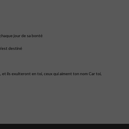
e chaque jour de sa bonté
m’est destiné
 et ils exulteront en toi, ceux qui aiment ton nom Car toi,