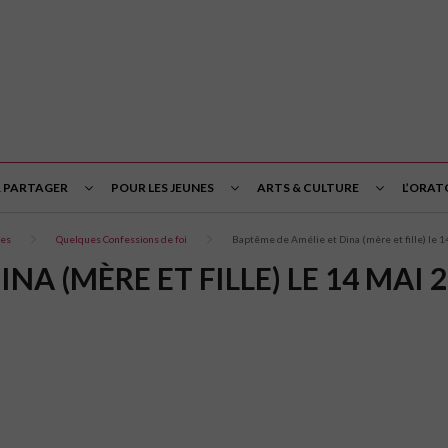
& PARTAGER
POUR LES JEUNES
ARTS & CULTURE
L’ORAT
tes
Quelques Confessions de foi
Baptême de Amélie et Dina (mère et fille) le 
NA (MÈRE ET FILLE) LE 14 MAI 