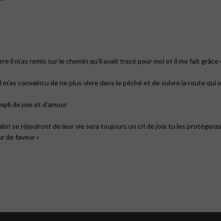
e il m’as remis sur le chemin qu’il avait tracé pour moi et il me fait grâc
il m’as convaincu de ne plus vivre dans le péché et de suivre la route qui 
mpli de joie et d’amour
i se réjouiront de leur vie sera toujours un cri de joie tu les protégeras,
r de faveur »