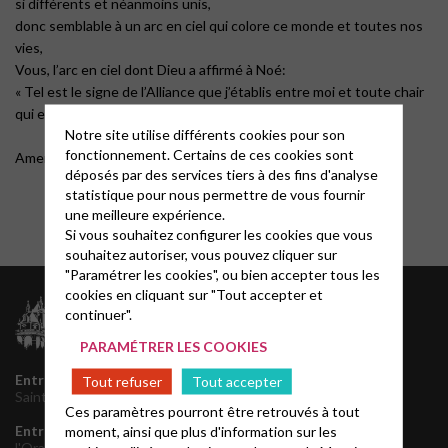
si différents et néanmoins unis,
donc semblable à un arc en ciel qui colore ce monde et toutes nos
vies,
Vous, l’arc en ciel dont Dieu a affirmé à Noé:
« Tel est le signe de l’Alliance que j’établis entre moi et toute chair
qui est sur la Terre. »
Notre site utilise différents cookies pour son
fonctionnement. Certains de ces cookies sont
Amen
déposés par des services tiers à des fins d'analyse
statistique pour nous permettre de vous fournir
une meilleure expérience.
Si vous souhaitez configurer les cookies que vous
souhaitez autoriser, vous pouvez cliquer sur
"Paramétrer les cookies", ou bien accepter tous les
cookies en cliquant sur "Tout accepter et
Archives
continuer".
juillet 2026
PARAMÉTRER LES COOKIES
juin 2026
mai 2026
Entrée principale
145 rue
Tout refuser
Tout accepter
décembre 2025
Saint Honoré, 75001 Paris
Ces paramètres pourront être retrouvés à tout
novembre 2025
Entrée de service
1 rue de
moment, ainsi que plus d'information sur les
septembre 2025
l'Oratoire, 75001 Paris