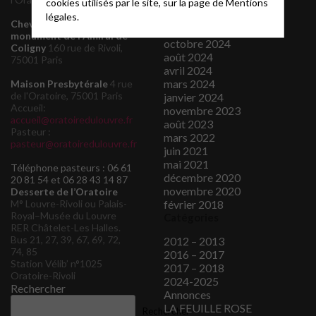
cookies utilisés par le site, sur la page de
Mentions
août 2025
juin 2025
légales.
Chevet de l'Oratoire et
mars 2025
monument de l'Amiral de
octobre 2024
Coligny
160 rue de Rivoli,
août 2024
75001 Paris
avril 2024
mars 2024
Maison Presbytérale
4 rue
de l'Oratoire, 75001 Paris
janvier 2024
Accueil:
novembre 2023
accueil@oratoiredulouvre.fr
août 2023
Pasteur :
mars 2022
pasteur@oratoiredulouvre.fr
juin 2021
mai 2021
Téléphone pasteurs : 06 61
décembre 2020
20 81 54 et 06 28 43 14 87
novembre 2020
Desserte de l’Oratoire
M° Louvre-Rivoli ou Palais-
février 2018
Royal–Musée du Louvre
Catégories
RER Châtelet-Les Halles.
Bus 21, 27, 39, 67, 69, 72,
2012 – 2013
74, 85
2016 – 2017
Station Vélib’ n°1025
2017 – 2018
Oratoire-Rivoli
2024-2025
Rechercher
Annonces
LA FEUILLE ROSE
Rechercher