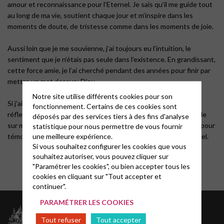
amour et reconnaissance pour l’Eternel. Je sais qu’il me guide tout
au long de ma vie, soutient chaque jour et m’inspire dans les
moments de doute, de tristesse comme dans les moments de joie.
Aussi loin que je me souvienne, j’ai toujours eu l’intuition, le
sentiment que je n’étais pas seule dans l’existence. En grandissant,
cette force amie, je l’ai cherché pendant des années pour finir par
mettre un mot dessus: Dieu.
Notre site utilise différents cookies pour son
Si j’ai demandé le baptême après ce cheminement et ces
fonctionnement. Certains de ces cookies sont
réflexions, c’est bien pour remercier Dieu de cette main invisible
déposés par des services tiers à des fins d'analyse
sur mon épaule…un peu comme celle qu’un ami fidèle poserait pour
statistique pour nous permettre de vous fournir
une meilleure expérience.
témoigner de sa présence chaleureuse, d’un amour incontionnel.
Si vous souhaitez configurer les cookies que vous
souhaitez autoriser, vous pouvez cliquer sur
"Paramétrer les cookies", ou bien accepter tous les
cookies en cliquant sur "Tout accepter et
continuer".
PARAMÉTRER LES COOKIES
Archives
Tout refuser
Tout accepter