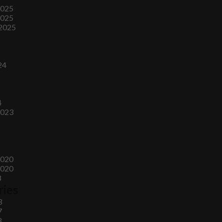
2025
2025
2025
24
4
2023
2020
2020
8
ries
3
7
8