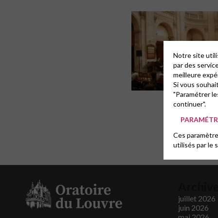
Notre site uti
par des servic
meilleure expé
Si vous souhai
"Paramétrer le
continuer".
PARAMÉTRE
Ces paramètres
utilisés par le 
Archiv
juillet 2026
juin 2026
mai 2026