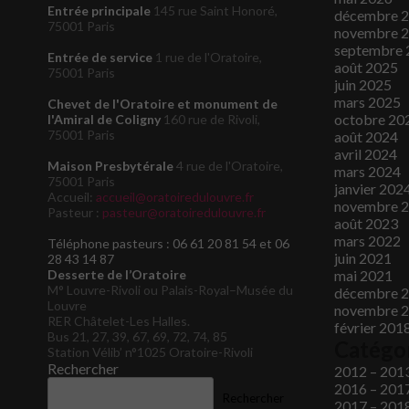
Entrée principale
145 rue Saint Honoré,
décembre 
75001 Paris
novembre 
septembre 
Entrée de service
1 rue de l'Oratoire,
août 2025
75001 Paris
juin 2025
mars 2025
Chevet de l'Oratoire et monument de
octobre 20
l'Amiral de Coligny
160 rue de Rivoli,
75001 Paris
août 2024
avril 2024
Maison Presbytérale
4 rue de l'Oratoire,
mars 2024
75001 Paris
janvier 202
Accueil:
accueil@oratoiredulouvre.fr
novembre 
Pasteur :
pasteur@oratoiredulouvre.fr
août 2023
mars 2022
Téléphone pasteurs : 06 61 20 81 54 et 06
juin 2021
28 43 14 87
Desserte de l’Oratoire
mai 2021
M° Louvre-Rivoli ou Palais-Royal–Musée du
décembre 
Louvre
novembre 
RER Châtelet-Les Halles.
février 201
Bus 21, 27, 39, 67, 69, 72, 74, 85
Catégo
Station Vélib’ n°1025 Oratoire-Rivoli
Rechercher
2012 – 201
2016 – 201
Rechercher
2017 – 201