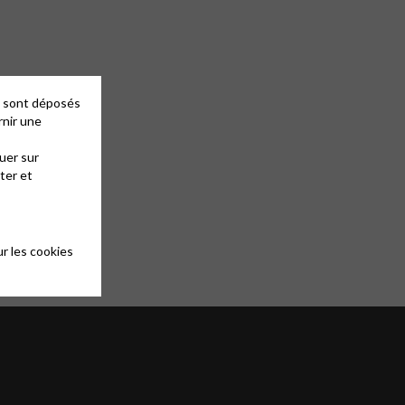
es sont déposés
rnir une
uer sur
ter et
r les cookies