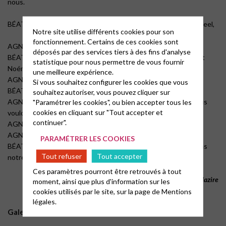
nous.
BÉATRICE : Alors, avec la complicité de John Steed et Emma Peel,
Notre site utilise différents cookies pour son
fonctionnement. Certains de ces cookies sont
AGNÈS : l’humour de Danny Wilde et de Brett Saintclair,
déposés par des services tiers à des fins d'analyse
BÉATRICE : la foi de Marthe et Marie et la solidarité de Ruth et
statistique pour nous permettre de vous fournir
Noémie,
une meilleure expérience.
AGNÈS : mais aussi les imperfections de Laurel et Hardy.
Si vous souhaitez configurer les cookies que vous
BÉATRICE : Chacune avec nos talents,
souhaitez autoriser, vous pouvez cliquer sur
AGNÈS : différentes, mais animées de la même espérance, nous
"Paramétrer les cookies", ou bien accepter tous les
cookies en cliquant sur "Tout accepter et
voulons dire :
continuer".
AGNÈS et BÉATRICE : « Oui »
AGNÈS : à la joie de former aujourd’hui ce duo
PARAMÉTRER LES COOKIES
BÉATRICE : pour annoncer avec vous une Bonne Nouvelle dans
Tout refuser
Tout accepter
notre monde.
Ces paramètres pourront être retrouvés à tout
Pasteurs Agnès Adeline-Schaeffer Béatrice Cléro-Mazire
moment, ainsi que plus d'information sur les
cookies utilisés par le site, sur la page de
Mentions
légales.
Galerie de Photos