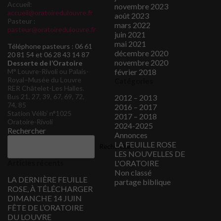
Accueil:
novembre 2023
accueil@oratoiredulouvre.fr
août 2023
Pasteur :
mars 2022
pasteur@oratoiredulouvre.fr
juin 2021
mai 2021
Téléphone pasteurs : 06 61
décembre 2020
20 81 54 et 06 28 43 14 87
novembre 2020
Desserte de l’Oratoire
M° Louvre-Rivoli ou Palais-
février 2018
Royal–Musée du Louvre
Catégories
RER Châtelet-Les Halles.
Bus 21, 27, 39, 67, 69, 72,
2012 – 2013
74, 85
2016 – 2017
Station Vélib’ n°1025
2017 – 2018
Oratoire-Rivoli
2024-2025
Rechercher
Annonces
LA FEUILLE ROSE
Rechercher
LES NOUVELLES DE
Articles récents
L'ORATOIRE
Non classé
LA DERNIÈRE FEUILLE
partage biblique
ROSE, À TÉLÉCHARGER
DIMANCHE 14 JUIN
FÊTE DE L’ORATOIRE
DU LOUVRE