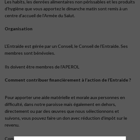
Les habits, les denrées alimentaires non périssables et les produits
d’hygiène que vous apportez le dimanche matin sont remis à un
centre d’accueil de l’Armée du Salut.
Organisation
L’Entraide est gérée par un Conseil, le Conseil de l’Entraide. Ses
membres sont bénévoles.
Ils doivent être membres de l’APEROL
Comment contribuer financièrement à l’action de l’Entraide ?
Pour apporter une aide matérielle et morale aux personnes en
difficulté, dans notre paroisse mais également en dehors,
directement ou par des œuvres que nous sélectionnons et
suivons, vous pouvez faire un don avec réduction d’impôt sur le
revenu.
Comment donner ?