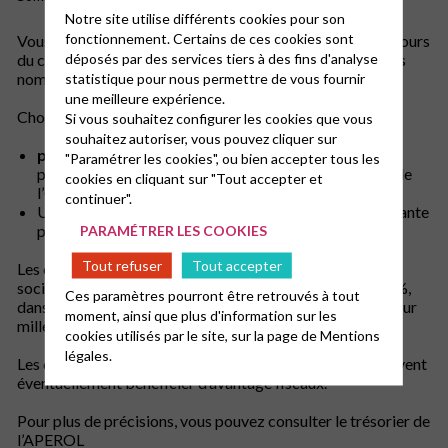
Notre site utilise différents cookies pour son
fonctionnement. Certains de ces cookies sont
Vous pouvez faire un don anonyme lors de l’offrande au cours
déposés par des services tiers à des fins d'analyse
du culte du premier dimanche du mois, mais seuls les dons
nominatifs permettent cet important avantage fiscal.
statistique pour nous permettre de vous fournir
une meilleure expérience.
Choisissez de donner ainsi :
Si vous souhaitez configurer les cookies que vous
souhaitez autoriser, vous pouvez cliquer sur
par chèque
à l’ordre de la Fondation de l’Oratoire,en
"Paramétrer les cookies", ou bien accepter tous les
précisant « Pour l’Entraide », chèque adressé au 4 rue de
cookies en cliquant sur "Tout accepter et
l’Oratoire 75001 Paris – France.
continuer".
Un reçu fiscal vous sera adressé en début d’année suivante
pour votre déclaration de revenus.
PARAMÉTRER LES COOKIES
Tout refuser
Tout accepter
Les dons fait par une entreprise soumise à l’impôt sur les
sociétés sont déductibles des bénéfices à hauteur de 60%,
Ces paramètres pourront être retrouvés à tout
dans la limite d’un volume de dons inférieur ou égal à 5 pour
moment, ainsi que plus d'information sur les
mille du chiffre d’affaires de la société.
cookies utilisés par le site, sur la page de
Mentions
légales.
Les dons effectués par certains donateurs étrangers peuvent
éventuellement bénéficier d’avantage fiscaux.
Pour plus de précisions, vous pouvez consulter le trésorier de
l’APEROL