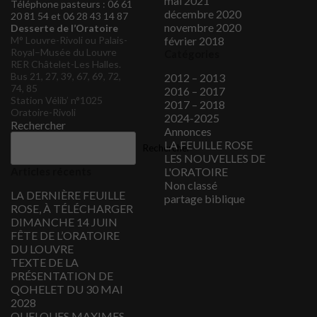
mai 2021
Téléphone pasteurs : 06 61
décembre 2020
20 81 54 et 06 28 43 14 87
novembre 2020
Desserte de l’Oratoire
M° Louvre-Rivoli ou Palais-
février 2018
Royal–Musée du Louvre
Catégories
RER Châtelet-Les Halles.
Bus 21, 27, 39, 67, 69, 72,
2012 – 2013
74, 85
2016 – 2017
Station Vélib’ n°1025
2017 – 2018
Oratoire-Rivoli
2024-2025
Rechercher
Annonces
LA FEUILLE ROSE
Rechercher
LES NOUVELLES DE
Articles récents
L'ORATOIRE
Non classé
LA DERNIÈRE FEUILLE
partage biblique
ROSE, À TÉLÉCHARGER
DIMANCHE 14 JUIN
FÊTE DE L’ORATOIRE
DU LOUVRE
TEXTE DE LA
PRÉSENTATION DE
QOHELET DU 30 MAI
2028
QUELQUES MAXIMES