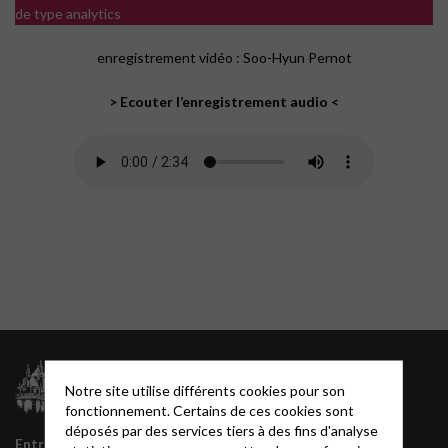
de type analytics
enregistrement vidéo : Soo-Hyun Pernot
> Ecouter l’enregistrement audio <
Archives
Notre site utilise différents cookies pour son
juillet 2026
fonctionnement. Certains de ces cookies sont
juin 2026
déposés par des services tiers à des fins d'analyse
mai 2026
Entrée principale
145 rue