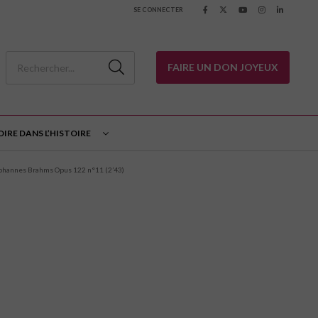
SE CONNECTER
FAIRE UN DON JOYEUX
OIRE DANS L’HISTOIRE
ohannes Brahms Opus 122 n°11 (2’43)