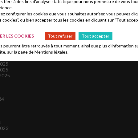
es tiers à des fins d'analyse statistique pour nous permettre de vous fou
rience.
tez configurer les cookies que vous souhaitez autoriser, vous pouvez cliq
s cookies", ou bien accepter tous les cookies en cliquant sur "Tout accep
R LES COOKIES
Tout refuser
Tout accepter
es
 pourront être retrouvés à tout moment, ainsi que plus d'information su
site, sur la page de
Mentions légales.
2025
2025
2025
24
4
2023