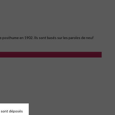
re posthume en 1902. Ils sont basés sur les paroles de neuf
es sont déposés