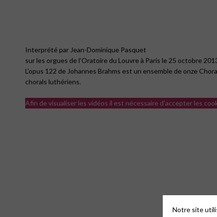
Interprété par Jean-Dominique Pasquet
sur les orgues de l’Oratoire du Louvre à Paris le 25 octobre 201
L’opus 122 de Johannes Brahms est un ensemble de onze Chorals –
chorals luthériens.
Afin de visualiser les vidéos il est nécessaire d'accepter les coo
Notre site uti