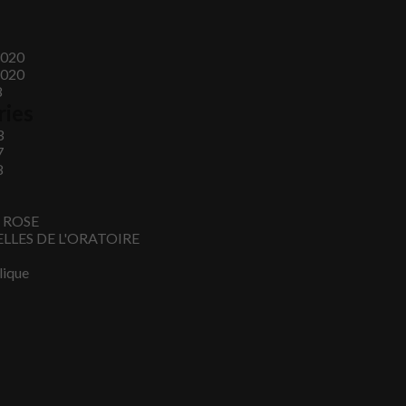
2020
2020
8
ries
3
7
8
E ROSE
LLES DE L'ORATOIRE
lique