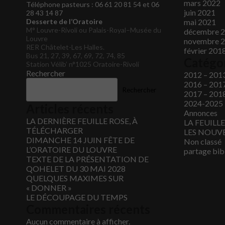
mars 2022
Téléphone pasteurs : 06 61 20 81 54 et 06
juin 2021
28 43 14 87
Desserte de l’Oratoire
mai 2021
M° Louvre-Rivoli ou Palais-Royal–Musée du
décembre 
Louvre
novembre 
RER Châtelet-Les Halles.
février 201
Bus 21, 27, 39, 67, 69, 72, 74, 85
Catégo
Station Vélib’ n°1025 Oratoire-Rivoli
Rechercher
2012 – 201
2016 – 201
Rechercher
2017 – 201
2024-2025
Articles récents
Annonces
LA DERNIÈRE FEUILLE ROSE, À
LA FEUILL
TÉLÉCHARGER
LES NOUVE
DIMANCHE 14 JUIN FÊTE DE
Non classé
L’ORATOIRE DU LOUVRE
partage bib
TEXTE DE LA PRÉSENTATION DE
QOHELET DU 30 MAI 2028
QUELQUES MAXIMES SUR
« DONNER »
LE DÉCOUPAGE DU TEMPS
Commentaires récents
Aucun commentaire à afficher.