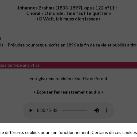
Johannes Brahms (1833-1897), opus 122 n°11 :
Choral « Ô monde, il me faut te quitter »
(O Welt, ich muss dich lassen)
3
 Préludes pour orgue, écrits en 1896 à la fin de sa vie et publiés à tit
kies de type analytics
enregistrement vidéo : Soo-Hyun Pernot
> Ecouter l’enregistrement audio <
lise différents cookies pour son fonctionnement. Certains de ces cooki