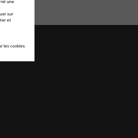
rnir une
uer sur
ter et
r les cookies