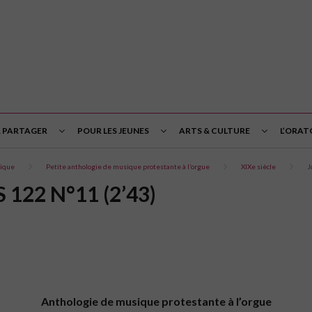
& PARTAGER
POUR LES JEUNES
ARTS & CULTURE
L’ORAT
ique
Petite anthologie de musique protestante à l’orgue
XIXe siècle
J
22 N°11 (2’43)
Anthologie de musique protestante à l’orgue