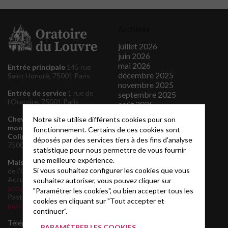
Archives
juillet 2026
juin 2026
mai 2026
Entrée principale
145 rue
décembre 2025
Saint Honoré, 75001 Paris
novembre 2025
Entrée de service
1 rue de
septembre 2025
l'Oratoire, 75001 Paris
août 2025
juin 2025
Chevet de l'Oratoire et
Notre site utilise différents cookies pour son
mars 2025
monument de l'Amiral de
fonctionnement. Certains de ces cookies sont
octobre 2024
Coligny
160 rue de Rivoli,
déposés par des services tiers à des fins d'analyse
août 2024
75001 Paris
statistique pour nous permettre de vous fournir
avril 2024
une meilleure expérience.
mars 2024
Maison Presbytérale
4 rue
Si vous souhaitez configurer les cookies que vous
de l'Oratoire, 75001 Paris
janvier 2024
Accueil:
souhaitez autoriser, vous pouvez cliquer sur
novembre 2023
accueil@oratoiredulouvre.fr
"Paramétrer les cookies", ou bien accepter tous les
août 2023
Pasteur :
mars 2022
cookies en cliquant sur "Tout accepter et
pasteur@oratoiredulouvre.fr
juin 2021
continuer".
mai 2021
Téléphone pasteurs : 06 61
PARAMÉTRER LES COOKIES