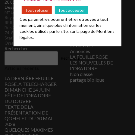
décembre 2020
20 81 54 et 06 28 43 14 87
novembre 2020
Desserte de l’Oratoire
Tout refuser
Tout accepter
M° Louvre-Rivoli ou Palais-
février 2018
Royal–Musée du Louvre
Catégories
Ces paramètres pourront être retrouvés à tout
RER Châtelet-Les Halles.
moment, ainsi que plus d'information sur les
Bus 21, 27, 39, 67, 69, 72,
2012 – 2013
cookies utilisés par le site, sur la page de
Mentions
74, 85
2016 – 2017
légales.
Station Vélib’ n°1025
2017 – 2018
Oratoire-Rivoli
2024-2025
Rechercher
Annonces
LA FEUILLE ROSE
Rechercher
LES NOUVELLES DE
Articles récents
L'ORATOIRE
Non classé
LA DERNIÈRE FEUILLE
partage biblique
ROSE, À TÉLÉCHARGER
DIMANCHE 14 JUIN
FÊTE DE L’ORATOIRE
DU LOUVRE
TEXTE DE LA
PRÉSENTATION DE
QOHELET DU 30 MAI
2028
QUELQUES MAXIMES