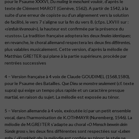
pour le Psaume XXXVI,
Du maling le meschant vouloir
, d’après le
texte de Clément MAROT (Genève, 1562). A partir de 1542, à la
suite d’une erreur de copiste ou d’un alignement vers la solution
de facilité, le vers 7 s’aligne sur la fin du vers 8. (cf.ps. LXVIII sur :
«
s’enfuir/évanouir
»), la hauteur est confirmée par la présence du
«custos». La tradition française adoptera les deux
finales identiques
;
en revanche, le choral allemand respectera les deux
fins différentes
,
plus valables musicalement. Cette version, d’après la mélodie de
Matthias GRE!TER qui plane à la partie supérieure, procède par
rentrées successives
4 – Version française à 4 voix de Claude GOUDIMEL (1568,1580),
pour le Psaume des Batailles.
Que Dieu se monstre seulement
(cf. texte
supra) qui exige un tempo plus rapide et un caractère presque
martial, en raison du sujet. La mélodie est exposée au ténor.
5 – Version allemande à 4 voix, exécutée ici par un petit ensemble
vocal, dans l’harmonisation de K.OTHMAYR (Nuremberg, 1546). La
mélodie de M.GREITER s’adapte au choral «
O Mensch bewein dein
Sùnde gross
», les deux fins différentes sont respectées sur «
Leben
gab
» / «
Krankheit ab
», la mélodie est confiée au ténor; le style se