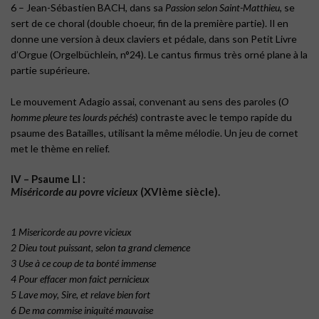
6 – Jean-Sébastien BACH, dans sa
Passion selon Saint-Matthieu
, se
sert de ce choral (double choeur, fin de la première partie). Il en
donne une version à deux claviers et pédale, dans son Petit Livre
d’Orgue (Orgelbüchlein, n°24). Le cantus firmus très orné plane à la
partie supérieure.
Le mouvement Adagio assai, convenant au sens des paroles (
O
homme pleure tes lourds péchés
) contraste avec le tempo rapide du
psaume des Batailles, utilisant la même mélodie. Un jeu de cornet
met le thème en relief.
IV – Psaume LI :
Miséricorde au povre vicieux
(XVIème siècle).
1 Misericorde au povre vicieux
2 Dieu tout puissant, selon ta grand clemence
3 Use à ce coup de ta bonté immense
4 Pour effacer mon faict pernicieux
5 Lave moy, Sire, et relave bien fort
6 De ma commise iniquité mauvaise