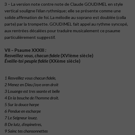
3 – La version note contre note de Claude GOUDIMEL en style
vertical souligne l’élan rythmique; elle se présente comme une
solide affirmation de foi. La mélodie au soprano est doublée (colla
parte) par la trompette. GOUDIMEL fait appel au rythme syncopé,
aux rentrées décalées pour traduire musicalement ce psaume
particulièrement suggestif.
VII – Psaume XXXIII
:
Resveillez vous, chacun fidele
(XVIème siècle)
Éveille-toi peuple fidèle
(XXème siècle)
1 Resveillez vous chacun fidele,
2 Menez en Dieu j’oye oren droit
3 Louange est tres seante et belle
4 En la bouche de l’homme droit.
5 Sur la douce harpe
6 Pendue en escharpe
7 Le Seigneur louez.
8 De lutz, d’espinetres,
9 Sainc tes chansonnettes