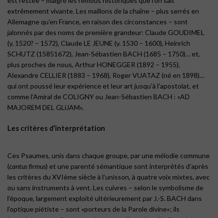
est restée – malgré les remous historiques que l’on sait
extrêmement vivante. Les maillons de la chaîne – plus serrés en
Allemagne qu’en France, en raison des circonstances – sont
jalonnés par des noms de première grandeur: Claude GOUDIMEL
(y. 1520? – 1572), Claude LE JEUNE (y. 1530 – 1600), Heinrich
SCHUTZ (15851672), Jean-Sébastien BACH (1685 – 1750)… et,
plus proches de nous, Arthur HONEGGER (1892 – 1955),
Alexandre CELLIER (1883 – 1968), Roger VUATAZ (né en 1898)…
qui ont poussé leur expérience et leur art jusqu’à l’apostolat, et
comme l’Amiral de COLIGNY ou Jean-Sébastien BACH : «AD
MAJOREM DEL GLiJAM».
Les critères d’interprétation
Ces Psaumes, unis dans chaque groupe, par une mélodie commune
(
cantus firmus
) et une parenté sémantique sont interprétés d’après
les critères du XVIème siècle à l’unisson, à quatre voix mixtes, avec
ou sans instruments à vent. Les cuivres – selon le symbolisme de
l’époque, largement exploité ultérieurement par J.-S. BACH dans
l’optique piétiste – sont «porteurs de la Parole divine»; ils