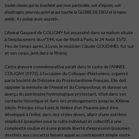
toutes choses qui ne touchent que mon particulier, soit d’injures, soit
d’oultrages, pourveu qu’en se qui touche la GLOIRE DE DIEU et le repos
public, il y puisse avoir seureté
».
L’Amiral Gaspard de COLIGNY fut assassiné dans sa maison située
à l’emplacement du n°144, rue de Rivoli à Paris, le 24 Août 1572.
Peu de temps après, à Lyon, le musicien Claude GOUDIMEL fut tué
et son corps, jeté dans le Rhône.
Cette gravure commémorative paraît dans le cadre de l’ANNEE
COLIGNY (1972), à l’occasion du Colloque d’historiens, organisé
par la Société de l’Histoire du Protestantisme Français. Elle doit
rappeler la mémoire de l’Amiral et du Compositeur, et donner un
aperçu du patrimoine hymnologique protestant, situé dans son
contexte historique et dans ses prolongements jusqu’au XXème
siècle. Principe structurel, le timbre d’un Psaume peut être
développé à l’infini, dans des styles divers, allant d’une extrême
simplicité (psaumes pour le culte individuel et collectif) à une
complexité voulue et à une grande liberté d’expression (psaumes
destinés aux concerts) faisant appel au contrepoint simple «note