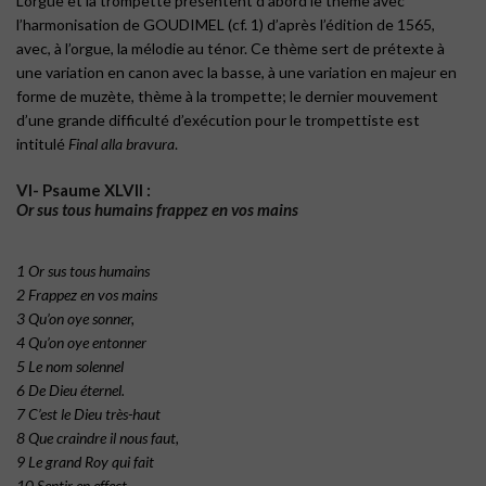
L’orgue et la trompette présentent d’abord le thème avec
l’harmonisation de GOUDIMEL (cf. 1) d’après l’édition de 1565,
avec, à l’orgue, la mélodie au ténor. Ce thème sert de prétexte à
une variation en canon avec la basse, à une variation en majeur en
forme de muzète, thème à la trompette; le dernier mouvement
d’une grande difficulté d’exécution pour le trompettiste est
intitulé
Final alla bravura
.
VI- Psaume XLVII :
Or sus tous humains frappez en vos mains
1 Or sus tous humains
2 Frappez en vos mains
3 Qu’on oye sonner,
4 Qu’on oye entonner
5 Le nom solennel
6 De Dieu éternel.
7 C’est le Dieu très-haut
8 Que craindre il nous faut,
9 Le grand Roy qui fait
10 Sentir en effect