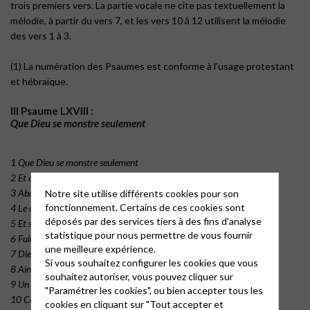
trois premiers vers. La partie vocale ne cite pas textuellement la
mélodie, à partir du vers 7, et les vers 10 à 12 utilisent la mélodie
des vers 1 à 3.
(1) La numération des Psaumes est conforme à l’usage protestant
et hébraïque.
III Psaume LXVIII :
Que Dieu se monstre seulement
1 Que Dieu se monstre seulement
2 Et on verra soudainement
3 Abandonner la place
Notre site utilise différents cookies pour son
fonctionnement. Certains de ces cookies sont
4 Le camp des ennemis espars
déposés par des services tiers à des fins d'analyse
5 Et ses haineux de toutes parts
statistique pour nous permettre de vous fournir
6 Fuir devant sa face.
une meilleure expérience.
7 Dieu les fera tous s’enfuir
Si vous souhaitez configurer les cookies que vous
8 Ainsi qu’on voit s’esvanouir
souhaitez autoriser, vous pouvez cliquer sur
9 Un amas de fumée
"Paramétrer les cookies", ou bien accepter tous les
10 Comme la cire auprès du feu
cookies en cliquant sur "Tout accepter et