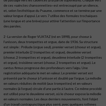
de passage vers les cadences (à la partie supérieure). Chaque vers
de ces «sainctes chansonnettes» est entrecoupé par un silence,
et, selon l’esthétique du Psaume, commence et se termine par une
valeur longue d’appui. Le vers 7 utilise des formules trochaïques
(une longue et une brève) pour attirer l’attention sur l’importance
des paroles.
2 -La version de Roger VUATAZ (né en 1898), pour choeur à
l’unisson, deux trompettes et orgue, date de 1936. Sa structure
est simple : Prélude (orgue seul), premier verset (choeur et orgue),
premier interlude (2 trompettes et orgue), deuxième verset
(choeur, 2 trompettes et orgue), deuxième interlude (2 trompettes
et orgue), troisième verset (choeur, 2 trompettes et orgue). Le
cantus firmus progresse des profondeurs vers l’aigu. Une
registration adéquate le met en valeur. Le premier verset est
présenté par le choeur à l’unisson et doublé par l’orgue. La mélodie
en valeurs réduites de moitié (aux trompettes) et en valeurs
normales (à l’orgue) circule d’une partie à l’autre. Ce même procédé
est utilisé pour le deuxième verset, où le choeur expose la mélodie
en valeurs normales. Les deux derniers mouvements, font l’objet
d’un travail contrapunctique plus serré, avec quelques rythmes