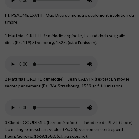
III. PSAUME LXVIII : Que Dieu se monstre seulement Évolution du
timbre:
1 Matthias GREITER : mélodie originelle, Es sind doch selig aile
die… (Ps. 119) Strasbourg, 1525. (c.f. à l’unisson).
2 Matthias GREITER (mélodie) – Jean CALVIN (texte) : En moy le
secret pensement (Ps. 36), Strasbourg, 1539. (c.f. à l’unisson).
3 Claude GOUDIMEL (harmonisation) – Théodore de BEZE (texte)
Du maling le meschant vouloir (Ps. 36). version en contrepoint
fleuri, Genève, 1568,1580. (c.f. au soprano).