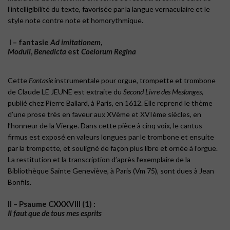
l’intelligibilité du texte, favorisée par la langue vernaculaire et le
style note contre note et homorythmique.
I – fantasie
Ad imitationem
,
Moduli
,
Benedicta
est
Coelorum Regina
Cette
Fantasie
instrumentale pour orgue, trompette et trombone
de Claude LE JEUNE est extraite du
Second Livre des Meslanges
,
publié chez Pierre Ballard, à Paris, en 1612. Elle reprend le thème
d’une prose très en faveur aux XVème et XVIème siècles, en
l’honneur de la Vierge. Dans cette pièce à cinq voix, le cantus
firmus est exposé en valeurs longues par le trombone et ensuite
par la trompette, et souligné de façon plus libre et ornée à l’orgue.
La restitution et la transcription d’après l’exemplaire de la
Bibliothèque Sainte Geneviève, à Paris (Vm 75), sont dues à Jean
Bonfils.
II – Psaume CXXXVIII (1) :
Il faut que de tous mes esprits