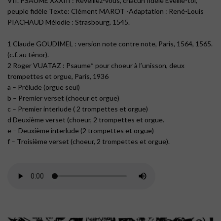
VII. PSAUME XXXIII : Réveillez-vous, chacun fidèle Éveille-toi,
peuple fidèle Texte: Clément MAROT -Adaptation : René-Louis
PIACHAUD Mélodie : Strasbourg, 1545.
1 Claude GOUDIMEL : version note contre note, Paris, 1564, 1565.
(c.f. au ténor).
2 Roger VUATAZ : Psaume* pour choeur à l’unisson, deux
trompettes et orgue, Paris, 1936
a – Prélude (orgue seul)
b – Premier verset (choeur et orgue)
c – Premier interlude ( 2 trompettes et orgue)
d Deuxième verset (choeur, 2 trompettes et orgue.
e – Deuxième interlude (2 trompettes et orgue)
f – Troisième verset (choeur, 2 trompettes et orgue).