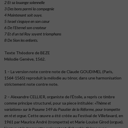
2 Et sa louange solennelle
3 Des bons parmi la compagnie
4 Maintenant soit ouye.
5 Israel s’esgaye en son cœur
6 De l’Eternel son createur
7 Et d’un tel Roy soyent triomphans
8 De Sion les enfants.
Texte Théodore de BEZE
Mélodie Genève, 1562.
1 – La version note contre note de Claude GOUDIMEL (Paris,
1564-1565) reproduit la mélodie au ténor, dans une harmonisation
strictement note contre note.
2 – Alexandre CELLIER, organiste de l’Étoile, a repris ce timbre
comme principe structurel, pour sa piece intitulée:
«Thème et
variations» sur le Psaume 149 du Psautier de la Réforme, pour trompette
en ré et orgue
. Cette œuvre a été créée au Festival de Villefavard, en
1961 par Maurice André (trompette) et Marie-Louise Girod (orgue).