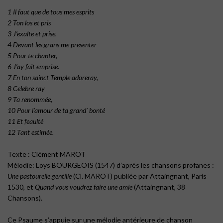
1 Il faut que de tous mes esprits
2 Ton los et pris
3 J’exalte et prise.
4 Devant les grans me presenter
5 Pour te chanter,
6 J’ay fait emprise.
7 En ton sainct Temple adoreray,
8 Celebre ray
9 Ta renommée,
10 Pour l’amour de ta grand’ bonté
11 Et feaulté
12 Tant estimée.
Texte : Clément MAROT
Mélodie: Loys BOURGEOIS (1547) d’après les chansons profanes :
Une pastourelle gentille
(Cl. MAROT) publiée par Attaingnant, Paris
1530, et
Quand vous voudrez faire une amie
(Attaingnant, 38
Chansons).
Ce Psaume s’appuie sur une mélodie antérieure de chanson