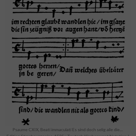
Psaume CXIX, Beati immaculati Es sind doch selig aile die…