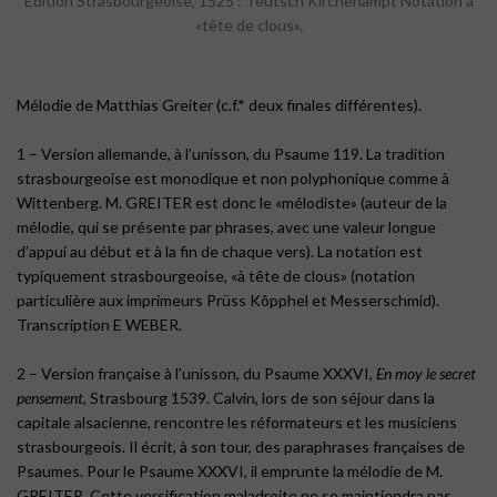
Edition Strasbourgeoise, 1525 : Teutsch Kirchenampt Notation à
«tête de clous».
Mélodie de Matthias Greiter (c.f.* deux finales différentes).
1 – Version allemande, à l’unisson, du Psaume 119. La tradition
strasbourgeoise est monodique et non polyphonique comme à
Wittenberg. M. GREITER est donc le «mélodiste» (auteur de la
mélodie, qui se présente par phrases, avec une valeur longue
d’appui au début et à la fin de chaque vers). La notation est
typiquement strasbourgeoise, «à tête de clous» (notation
particulière aux imprimeurs Prüss Kôpphel et Messerschmid).
Transcription E WEBER.
2 – Version française à l’unisson, du Psaume XXXVI,
En moy le secret
pensement
, Strasbourg 1539. Calvin, lors de son séjour dans la
capitale alsacienne, rencontre les réformateurs et les musiciens
strasbourgeois. Il écrit, à son tour, des paraphrases françaises de
Psaumes. Pour le Psaume XXXVI, il emprunte la mélodie de M.
GREITER. Cette versification maladroite ne se maintiendra pas.