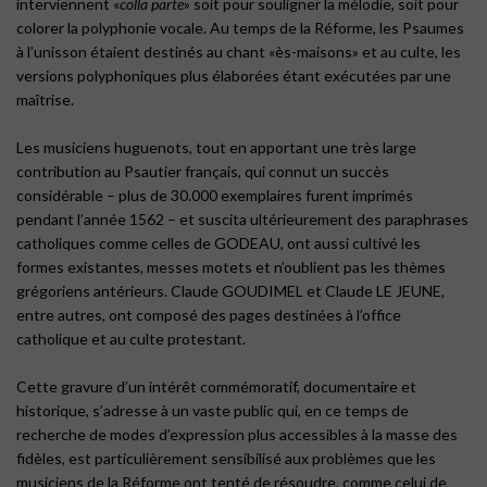
interviennent «
colla parte
» soit pour souligner la mélodie, soit pour
colorer la polyphonie vocale. Au temps de la Réforme, les Psaumes
à l’unisson étaient destinés au chant «ès-maisons» et au culte, les
versions polyphoniques plus élaborées étant exécutées par une
maîtrise.
Les musiciens huguenots, tout en apportant une très large
contribution au Psautier français, qui connut un succès
considérable – plus de 30.000 exemplaires furent imprimés
pendant l’année 1562 – et suscita ultérieurement des paraphrases
catholiques comme celles de GODEAU, ont aussi cultivé les
formes existantes, messes motets et n’oublient pas les thèmes
grégoriens antérieurs. Claude GOUDIMEL et Claude LE JEUNE,
entre autres, ont composé des pages destinées à l’office
catholique et au culte protestant.
Cette gravure d’un intérêt commémoratif, documentaire et
historique, s’adresse à un vaste public qui, en ce temps de
recherche de modes d’expression plus accessibles à la masse des
fidèles, est particulièrement sensibilisé aux problèmes que les
musiciens de la Réforme ont tenté de résoudre, comme celui de