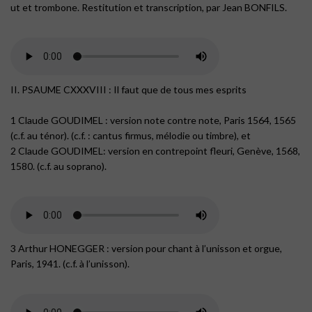
ut et trombone. Restitution et transcription, par Jean BONFILS.
II. PSAUME CXXXVIII : Il faut que de tous mes esprits
1 Claude GOUDIMEL : version note contre note, Paris 1564, 1565
(c.f. au ténor). (c.f. : cantus firmus, mélodie ou timbre), et
2 Claude GOUDIMEL: version en contrepoint fleuri, Genève, 1568,
1580. (c.f. au soprano).
3 Arthur HONEGGER : version pour chant à l’unisson et orgue,
Paris, 1941. (c.f. à l’unisson).