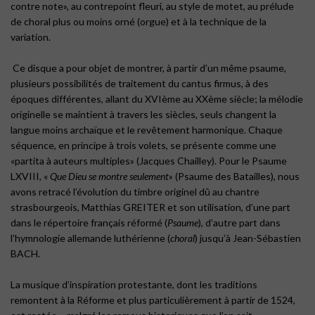
contre note», au contrepoint fleuri, au style de motet, au prélude
de choral plus ou moins orné (orgue) et à la technique de la
variation.
Ce disque a pour objet de montrer, à partir d’un même psaume,
plusieurs possibilités de traitement du cantus firmus, à des
époques différentes, allant du XVIème au XXème siècle; la mélodie
originelle se maintient à travers les siècles, seuls changent la
langue moins archaïque et le revêtement harmonique. Chaque
séquence, en principe à trois volets, se présente comme une
«partita à auteurs multiples» (Jacques Chailley). Pour le Psaume
LXVIII, «
Que Dieu se montre seulement
» (Psaume des Batailles), nous
avons retracé l’évolution du timbre originel dû au chantre
strasbourgeois, Matthias GREITER et son utilisation, d’une part
dans le répertoire français réformé (
Psaume
), d’autre part dans
l’hymnologie allemande luthérienne (
choral
) jusqu’à Jean-Sébastien
BACH.
La musique d’inspiration protestante, dont les traditions
remontent à la Réforme et plus particulièrement à partir de 1524,