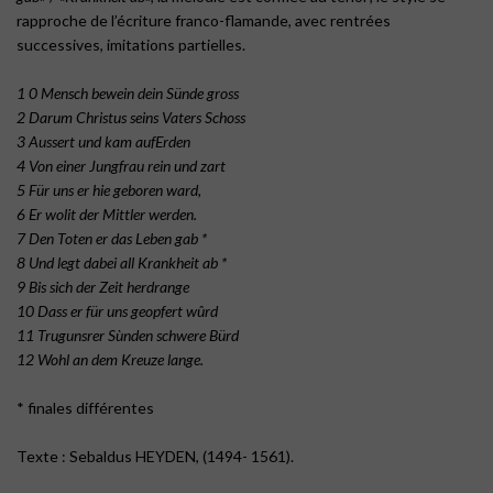
rapproche de l’écriture franco-flamande, avec rentrées
successives, imitations partielles.
1 0 Mensch bewein dein Sünde gross
2 Darum Christus seins Vaters Schoss
3 Aussert und kam aufErden
4 Von einer Jungfrau rein und zart
5 Für uns er hie geboren ward,
6 Er wolit der Mittler werden.
7 Den Toten er das Leben gab *
8 Und legt dabei all Krankheit ab *
9 Bis sich der Zeit herdrange
10 Dass er für uns geopfert wûrd
11 Trugunsrer Sùnden schwere Bürd
12 Wohl an dem Kreuze lange.
* finales différentes
Texte : Sebaldus HEYDEN, (1494- 1561).