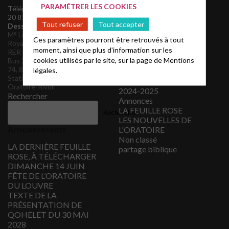
mai 2021
PARAMÉTRER LES COOKIES
Téléphone pasteurs : 06 61
décembre 2020
20 81 54 et 06 28 43 14 87
Tout refuser
Tout accepter
novembre 2020
Desserte de l’Oratoire
M° Louvre-Rivoli ou Palais-
février 2018
Ces paramètres pourront être retrouvés à tout
Royal–Musée du Louvre
Catégories
moment, ainsi que plus d'information sur les
RER Châtelet-Les Halles.
cookies utilisés par le site, sur la page de
Mentions
Bus 21, 27, 39, 67, 69, 72,
2012 – 2013
74, 85
légales.
2016 – 2017
Station Vélib’ n°1025
2017 – 2018
Oratoire-Rivoli
2024-2025
Rechercher
Annonces
LA FEUILLE ROSE
Rechercher
LES NOUVELLES DE
Articles récents
L'ORATOIRE
Non classé
LA DERNIÈRE FEUILLE
partage biblique
ROSE, À TÉLÉCHARGER
DIMANCHE 14 JUIN
FÊTE DE L’ORATOIRE
DU LOUVRE
TEXTE DE LA
PRÉSENTATION DE
QOHELET DU 30 MAI
2028