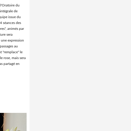
l'Oratoire du
intégrale de
quipe issue du
 4 séances des
res", animés par
ture sera
a une expression
 passages au
 "remplace" le
le rose, mais sera
pas partagé en