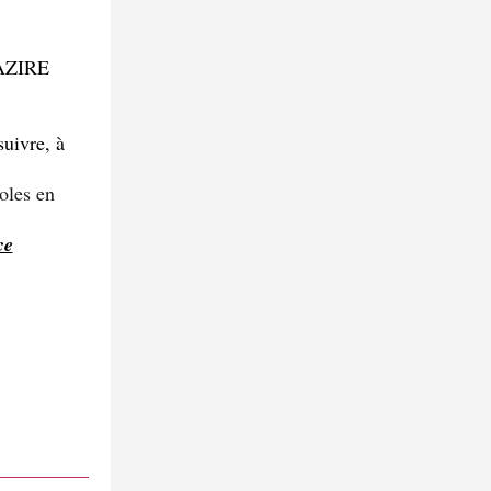
AZIRE
uivre, à
roles en
ce