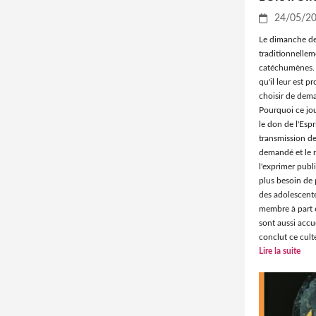
24/05/2
Le dimanche de 
traditionnellem
catéchumènes. E
qu'il leur est 
choisir de dem
Pourquoi ce jou
le don de l'Espr
transmission de
demandé et le re
l'exprimer publ
plus besoin de 
des adolescente
membre à part en
sont aussi accue
conclut ce culte 
Lire la suite