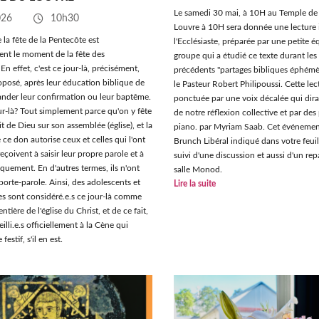
Le samedi 30 mai, à 10H au Temple de 
026
10h30
Louvre à 10H sera donnée une lecture 
la fête de la Pentecôte est
l'Ecclésiaste, préparée par une petite é
ent le moment de la fête des
groupe qui a étudié ce texte durant les
n effet, c'est ce jour-là, précisément,
précédents "partages bibliques éphémè
proposé, après leur éducation biblique de
le Pasteur Robert Philipoussi. Cette lec
ander leur confirmation ou leur baptême.
ponctuée par une voix décalée qui dir
r-là? Tout simplement parce qu'on y fête
de notre réflexion collective et par des
it de Dieu sur son assemblée (église), et la
piano. par Myriam Saab. Cet événement
 ce don autorise ceux et celles qui l'ont
Brunch Libéral indiqué dans votre feuil
çoivent à saisir leur propre parole et à
suivi d'une discussion et aussi d'un re
iquement. En d'autres termes, ils n'ont
salle Monod.
porte-parole. Ainsi, des adolescents et
Lire la suite
s sont considéré.e.s ce jour-là comme
tière de l'église du Christ, et de ce fait,
illi.e.s officiellement à la Cène qui
festif, s'il en est.