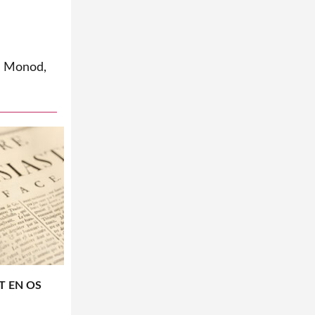
e Monod,
T EN OS