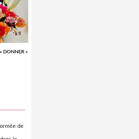
« DONNER »
éformée de