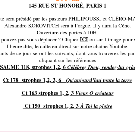
145 RUE ST HONORÉ, PARIS 1
lte sera présidé par les pasteurs PHILIPOUSSI et
CLÉRO-M
Alexandre KOROVITCH sera à l’orgue. Il y aura la Cène.
Ouverture des portes à 10H.
ICI
 pouvez pas vous déplacer ? Cliquer
ou sur l’image pour s
l’heure dite, le culte en direct sur notre chaine Youtube.
nts de ce jour seront les suivants, dont vous trouverez les pa
cliquant sur les références
SAUME 118, strophes 1,2, 6
Célébrez Dieu, rendez-lui
grâ
Ct 178 strophes 1,2, 3, 6
Qu’aujourd’hui toute la terre
Ct 163 strophes 1, 2, 3
Viens O créateur
Ct 150 strophes 1, 2, 3
À Toi la gloire