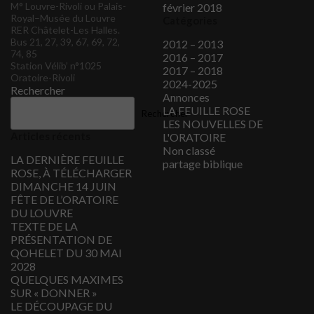
M° Louvre-Rivoli ou Palais-
février 2018
Royal–Musée du Louvre
Catégories
RER Châtelet-Les Halles.
Bus 21, 27, 39, 67, 69, 72,
2012 – 2013
74, 85
2016 – 2017
Station Vélib’ n°1025
2017 – 2018
Oratoire-Rivoli
2024-2025
Rechercher
Annonces
LA FEUILLE ROSE
Rechercher
LES NOUVELLES DE
Articles récents
L'ORATOIRE
Non classé
LA DERNIÈRE FEUILLE
partage biblique
ROSE, À TÉLÉCHARGER
DIMANCHE 14 JUIN
FÊTE DE L’ORATOIRE
DU LOUVRE
TEXTE DE LA
PRÉSENTATION DE
QOHELET DU 30 MAI
2028
QUELQUES MAXIMES
SUR « DONNER »
LE DÉCOUPAGE DU