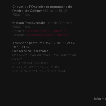
Chevet de l'Oratoire et monument de
l'Amiral de Coligny
160 rue de Rivoli,
75001 Paris
Maison Presbytérale
4 rue de l'Oratoire,
75001 Paris
Accueil:
accueil@oratoiredulouvre.fr
Pasteur :
pasteur@oratoiredulouvre.fr
Téléphone pasteurs : 06 61 20 81 54 et 06
28 43 14 87
Desserte de l’Oratoire
M° Louvre-Rivoli ou Palais-Royal–Musée du
Louvre
RER Châtelet-Les Halles.
Bus 21, 27, 39, 67, 69, 72, 74, 85
Station Vélib’ n°1025 Oratoire-Rivoli
Informa