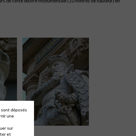
teurs de cette œuvre monumentale (10 mètres de hauteur) en
es sont déposés
rnir une
uer sur
ter et