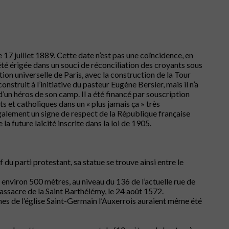
17 juillet 1889. Cette date n’est pas une coïncidence, en
été érigée dans un souci de réconciliation des croyants sous
tion universelle de Paris, avec la construction de la Tour
nstruit à l’initiative du pasteur Eugène Bersier, mais il n’a
un héros de son camp. Il a été financé par souscription
ts et catholiques dans un « plus jamais ça » très
également un signe de respect de la République française
la future laïcité inscrite dans la loi de 1905.
 du parti protestant, sa statue se trouve ainsi entre le
à environ 500 mètres, au niveau du 136 de l’actuelle rue de
 massacre de la Saint Barthélémy, le 24 août 1572.
hes de l’église Saint-Germain l’Auxerrois auraient même été