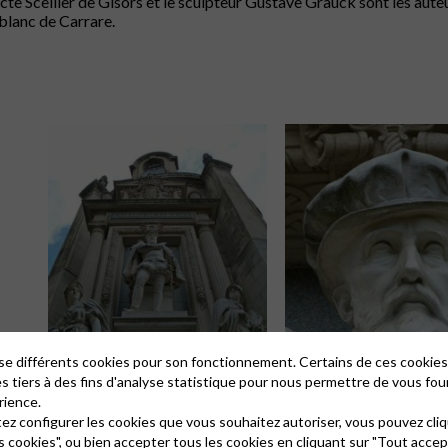
ecte Scellier de Gisors et le sculpteur Gustave Grauck sont les au
blanc de Carrare.
lise différents cookies pour son fonctionnement. Certains de ces cooki
es tiers à des fins d'analyse statistique pour nous permettre de vous fou
rience.
tez configurer les cookies que vous souhaitez autoriser, vous pouvez cliq
s cookies", ou bien accepter tous les cookies en cliquant sur "Tout accep