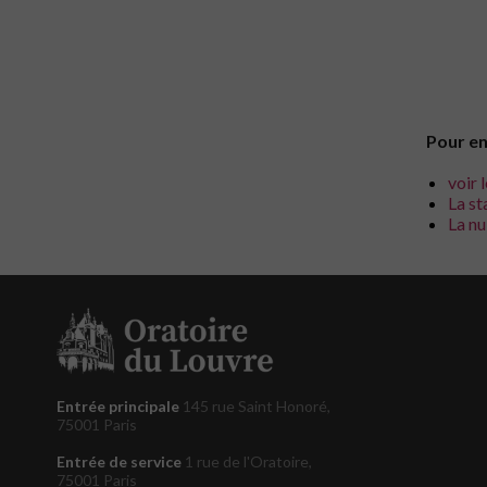
Pour en
voir 
La st
La nu
Entrée principale
145 rue Saint Honoré,
75001 Paris
Entrée de service
1 rue de l'Oratoire,
75001 Paris