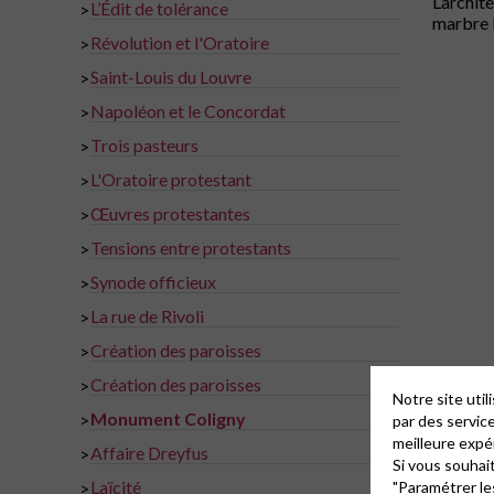
L’archit
L’Édit de tolérance
>
marbre 
Révolution et l'Oratoire
>
Saint-Louis du Louvre
>
Napoléon et le Concordat
>
Trois pasteurs
>
L'Oratoire protestant
>
Œuvres protestantes
>
Tensions entre protestants
>
Synode officieux
>
La rue de Rivoli
>
Création des paroisses
>
Création des paroisses
>
Notre site uti
Monument Coligny
>
par des servic
meilleure expé
Affaire Dreyfus
>
Si vous souhai
Laïcité
>
"Paramétrer le