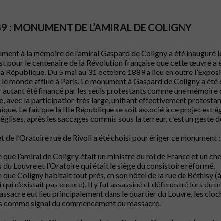
89 : MONUMENT DE L’AMIRAL DE COLIGNY
ent à la mémoire de l’amiral Gaspard de Coligny a été inauguré le 
est pour le centenaire de la Révolution française que cette œuvre a 
e la République. Du 5 mai au 31 octobre 1889 a lieu en outre l’Exposi
et le monde afflue à Paris. Le monument à Gaspard de Coligny a été co
 autant été financé par les seuls protestants comme une mémoire d’
e, avec la participation très large, unifiant effectivement protestan
ue. Le fait que la IIIe République se soit associé à ce projet est 
 églises, après les saccages commis sous la terreur, c’est un geste de 
t de l’Oratoire rue de Rivoli a été choisi pour ériger ce monument :
 que l’amiral de Coligny était un ministre du roi de France et un chef
s du Louvre et l’Oratoire qui était le siège du consistoire réformé.
 que Coligny habitait tout près, en son hôtel de la rue de Béthisy (
i qui n’existait pas encore). Il y fut assassiné et défenestré lors du
ssacre eut lieu principalement dans le quartier du Louvre, les cloc
es comme signal du commencement du massacre.