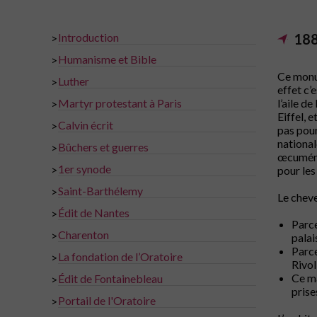
Introduction
18
>
Humanisme et Bible
>
Ce monum
Luther
>
effet c’
Martyr protestant à Paris
l’aile d
>
Eiffel, 
Calvin écrit
>
pas pour
national
Bûchers et guerres
>
œcuméniq
1er synode
>
pour les
Saint-Barthélemy
>
Le cheve
Édit de Nantes
>
Parce
Charenton
>
palai
Parce
La fondation de l’Oratoire
>
Rivol
Ce ma
Édit de Fontainebleau
>
pris
Portail de l'Oratoire
>