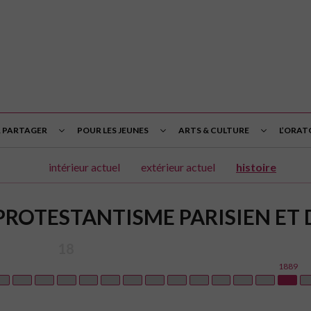
& PARTAGER
POUR LES JEUNES
ARTS & CULTURE
L’ORAT
intérieur actuel
extérieur actuel
histoire
PROTESTANTISME PARISIEN ET 
18
1889