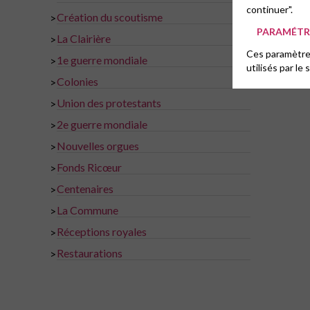
continuer".
Création du scoutisme
>
PARAMÉTRE
La Clairière
>
Ces paramètres
1e guerre mondiale
>
utilisés par le 
Colonies
>
Union des protestants
>
2e guerre mondiale
>
Nouvelles orgues
>
Fonds Ricœur
>
Centenaires
>
La Commune
>
Réceptions royales
>
Restaurations
>