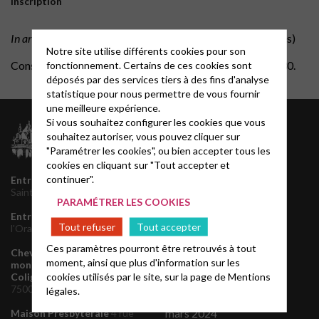
Inscription
In arduis constans
(traduction : constant dans les difficultés)
Notre site utilise différents cookies pour son
Constant de Rebecque, dit Benjamin Constant, 1767-1830.
fonctionnement. Certains de ces cookies sont
déposés par des services tiers à des fins d'analyse
statistique pour nous permettre de vous fournir
une meilleure expérience.
Si vous souhaitez configurer les cookies que vous
Archives
souhaitez autoriser, vous pouvez cliquer sur
juillet 2026
"Paramétrer les cookies", ou bien accepter tous les
juin 2026
cookies en cliquant sur "Tout accepter et
mai 2026
continuer".
Entrée principale
145 rue
décembre 2025
Saint Honoré, 75001 Paris
PARAMÉTRER LES COOKIES
novembre 2025
Entrée de service
1 rue de
septembre 2025
Tout refuser
Tout accepter
l'Oratoire, 75001 Paris
août 2025
juin 2025
Ces paramètres pourront être retrouvés à tout
Chevet de l'Oratoire et
mars 2025
moment, ainsi que plus d'information sur les
monument de l'Amiral de
octobre 2024
cookies utilisés par le site, sur la page de
Mentions
Coligny
160 rue de Rivoli,
août 2024
75001 Paris
légales.
avril 2024
mars 2024
Maison Presbytérale
4 rue