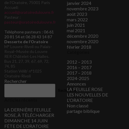
de l'Oratoire, 75001 Paris
janvier 2024
Accueil:
novembre 2023
accueil@oratoiredulouvre.fr
août 2023
Pasteur :
mars 2022
pasteur@oratoiredulouvre.fr
juin 2021
mai 2021
Téléphone pasteurs : 06 61
décembre 2020
20 81 54 et 06 28 43 14 87
novembre 2020
Desserte de l’Oratoire
M° Louvre-Rivoli ou Palais-
février 2018
Royal–Musée du Louvre
Catégories
RER Châtelet-Les Halles.
Bus 21, 27, 39, 67, 69, 72,
2012 – 2013
74, 85
2016 – 2017
Station Vélib’ n°1025
2017 – 2018
Oratoire-Rivoli
2024-2025
Rechercher
Annonces
LA FEUILLE ROSE
Rechercher
LES NOUVELLES DE
Articles récents
L'ORATOIRE
Non classé
LA DERNIÈRE FEUILLE
partage biblique
ROSE, À TÉLÉCHARGER
DIMANCHE 14 JUIN
FÊTE DE L’ORATOIRE