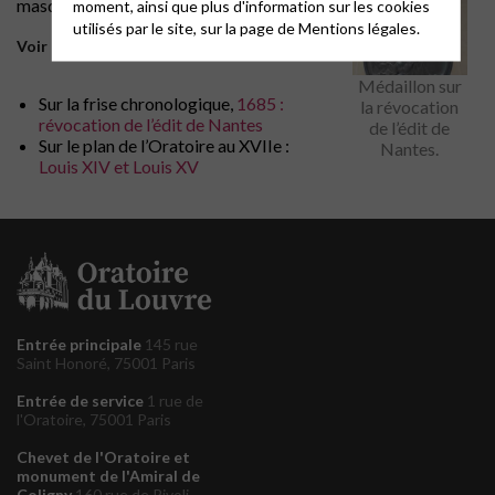
masque.
moment, ainsi que plus d'information sur les cookies
utilisés par le site, sur la page de
Mentions légales.
Voir aussi
Médaillon sur
Sur la frise chronologique,
1685 :
la révocation
révocation de l’édit de Nantes
de l’édit de
Sur le plan de l’Oratoire au XVIIe :
Nantes.
Louis XIV et Louis XV
Entrée principale
145 rue
Saint Honoré, 75001 Paris
Entrée de service
1 rue de
l'Oratoire, 75001 Paris
Chevet de l'Oratoire et
monument de l'Amiral de
Coligny
160 rue de Rivoli,