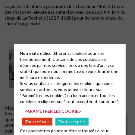
La place est située à proximité de la basilique Notre-Dame
des Victoires, élevée à la suite d’un vœu de Louis XIII lors du
siège de La Rochelle (1627-1628) pour écraser la place de
sûreté huguenote.
Notre site utilise différents cookies pour son
fonctionnement. Certains de ces cookies sont
déposés par des services tiers à des fins d'analyse
statistique pour nous permettre de vous fournir une
meilleure expérience.
Si vous souhaitez configurer les cookies que vous
souhaitez autoriser, vous pouvez cliquer sur
"Paramétrer les cookies", ou bien accepter tous les
cookies en cliquant sur "Tout accepter et continuer".
Médaillon de « L’Hérésie détruite ou la
PARAMÉTRER LES COOKIES
Révocation de l’édit de Nantes »,
également par Martin Desjardins : les
Tout refuser
Tout accepter
protestants ont de grandes oreilles
Ces paramètres pourront être retrouvés à tout
pointues et se cachent derrière un