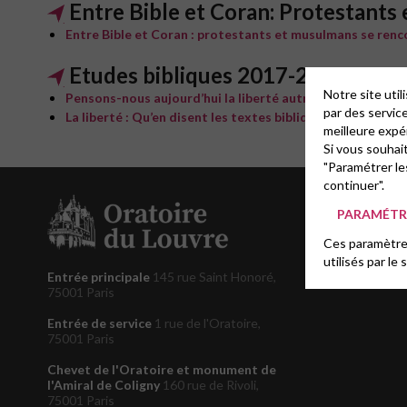
Entre Bible et Coran: Protestants
Entre Bible et Coran : protestants et musulmans se ren
Etudes bibliques 2017-2018
Notre site uti
Pensons-nous aujourd’hui la liberté autrement ?
par des servic
La liberté : Qu’en disent les textes bibliques ?
meilleure expé
Si vous souhai
"Paramétrer le
continuer".
PARAMÉTRE
Ces paramètres
utilisés par le 
Entrée principale
145 rue Saint Honoré,
75001 Paris
Entrée de service
1 rue de l'Oratoire,
75001 Paris
Chevet de l'Oratoire et monument de
l'Amiral de Coligny
160 rue de Rivoli,
75001 Paris