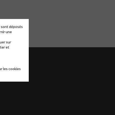
es sont déposés
rnir une
uer sur
ter et
r les cookies